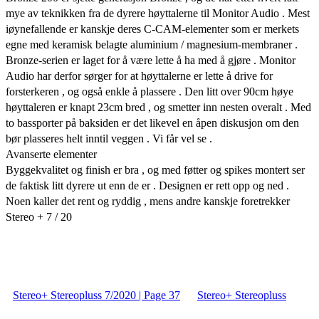
mye av teknikken fra de dyrere høyttalerne til Monitor Audio . Mest
iøynefallende er kanskje deres C-CAM-elementer som er merkets
egne med keramisk belagte aluminium / magnesium-membraner .
Bronze-serien er laget for å være lette å ha med å gjøre . Monitor
Audio har derfor sørger for at høyttalerne er lette å drive for
forsterkeren , og også enkle å plassere . Den litt over 90cm høye
høyttaleren er knapt 23cm bred , og smetter inn nesten overalt . Med
to bassporter på baksiden er det likevel en åpen diskusjon om den
bør plasseres helt inntil veggen . Vi får vel se .
Avanserte elementer
Byggekvalitet og finish er bra , og med føtter og spikes montert ser
de faktisk litt dyrere ut enn de er . Designen er rett opp og ned .
Noen kaller det rent og ryddig , mens andre kanskje foretrekker
Stereo + 7 / 20
Stereo+ Stereopluss 7/2020 | Page 37
Stereo+ Stereopluss