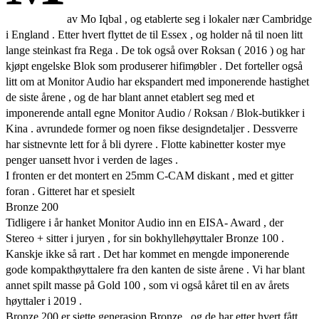
av Mo Iqbal , og etablerte seg i lokaler nær Cambridge
i England . Etter hvert flyttet de til Essex , og holder nå til noen litt
lange steinkast fra Rega . De tok også over Roksan ( 2016 ) og har
kjøpt engelske Blok som produserer hifimøbler . Det forteller også
litt om at Monitor Audio har ekspandert med imponerende hastighet
de siste årene , og de har blant annet etablert seg med et
imponerende antall egne Monitor Audio / Roksan / Blok-butikker i
Kina . avrundede former og noen fikse designdetaljer . Dessverre
har sistnevnte lett for å bli dyrere . Flotte kabinetter koster mye
penger uansett hvor i verden de lages .
I fronten er det montert en 25mm C-CAM diskant , med et gitter
foran . Gitteret har et spesielt
Bronze 200
Tidligere i år hanket Monitor Audio inn en EISA- Award , der
Stereo + sitter i juryen , for sin bokhyllehøyttaler Bronze 100 .
Kanskje ikke så rart . Det har kommet en mengde imponerende
gode kompakthøyttalere fra den kanten de siste årene . Vi har blant
annet spilt masse på Gold 100 , som vi også kåret til en av årets
høyttaler i 2019 .
Bronze 200 er sjette generasjon Bronze , og de har etter hvert fått