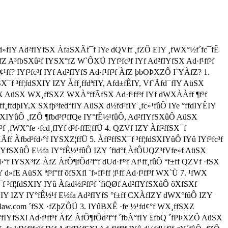
 ¸ffüd»fIY Ad²fIYfSX ÀfaSXÃf¯f IYe dQVff ¸fZÔ EIY ¸fWX°½f´fc¯fÊ
ÀfZ A³fbSXû²f IYSX°fZ W`ÔXÜ IYf³fc³f IYf Ad²fIYfSX Ad·f¹ff³f
ff? IYf³fc³f IYf Ad²fIYfS Ad·f¹ff³f ÀfZ þbOÞXZÔ I`YÀfZ? 1.
X¯f ³ff¦fdSXIY IZY Àff¸ffdªfIY, Afd±fÊIY, Vf`Ãfd¯fIY AüSX
W`X AüSX WX¸ffSXZ WXÀ°ffÃfSX Ad·f¹ff³f IYf dWXÀÀff ¶f³f
Àff¸ffdþIY,X SXfþ³fed°fIY AüSX d½fd²fIY ¸fc»¹fûÔ IYe °ffdIYÊIY
fdSXIYûÔ ¸fZÔ ¶fbd³f¹ffQe IY°fÊ½¹fûÔ, Ad²fIYfSXûÔ AüSX
³f ¸fWX°fe ·fcd¸fIYf d³f·ffE¦ffÜ 4. QZVf IZY Àff²ffSX¯f
Ãff Àfbd³fd›°f IYSXZ¦ffÜ 5. Àff²ffSX¯f ³ff¦fdSXIYûÔ IYû IYf³fc³f
 Ad²fIYfSXûÔ E½fa IY°fÊ½¹fûÔ IZY ´fid°f ÀfÔUQZ³fVfe»f AüSX
 IYSX³fZ ÀfZ ÀfÔ¶fÔd²f°f dUd·f³³f Af¹ff¸fûÔ °f±ff QZVf ·fSX
»fE AüSX ªf³f°ff õfSXfl ¨f»ff¹ff ¦f¹ff Ad·f¹ff³f WX`Ü 7. ¹fWX
¯f ³ff¦fdSXIY IYû Àfad½f²ff³f ´fiQØf Ad²fIYfSXûÔ õXfSXf
fdSXIY IZY IY°fÊ½¹f E½fa Ad²fIYfS °f±ff CXÀfIZY dWX°fûÔ IZY
ttolaw.com ´fSX ·fZþZÔÜ 3. IYûBXÊ ·fe ½¹fd¢°f WX¸ffSXZ
fIYfSXl Ad·f¹ff³f ÀfZ ÀfÔ¶fÔd²f°f ´fbÀ°fIY £fbQ ´fPÞXZÔ AüSX