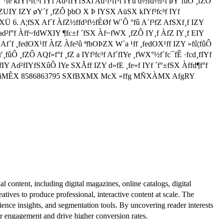
·fe kIYf³fc³f IYf Ad²fIYfSXl Ad·f¹ff³f IYû d½fd½f²f øY´fûÔ ¸fZÔ
fZUIY IZY øY´f ¸fZÔ þbO X Þ IYSX AüSX kIYf³fc³f IYf
ỒXÜ 6. A¦fSX Af´f ÀfZ½ffd³f½fÈØf W`Ô °fû A´f³fZ AfSXf¸f IZY
fad²f°f Àff~fdWXIY ¶fc±f ´fSX Àf~fWX ¸fZÔ IY¸f ÀfZ IY¸f EIY
f´f ¸fedOX¹ff ÀfZ Àfe²û ªfbOÞZX W`a ¹ff ¸fedOX¹ff IZY »fû¦fûÔ
Y¸fûÔ ¸fZÔ AQf»f°f ¸fZ a IYf³fc³f Af´fIYe ¸fWX°½f´fc¯fÊ ·fcd¸fIYf
»fIY Ad²fIYfSXûÔ IYe SXÃff IZY d»fE ¸fe»f IYf ´f°±fSX Àffd¶f°f
X³f/Àf´fûMÊX 8586863795 SXfBXMX McX »ffg MÑXÀMX AfgRY
al content, including digital magazines, online catalogs, digital
atives to produce professional, interactive content at scale. The
ence insights, and segmentation tools. By uncovering reader interests
er engagement and drive higher conversion rates.