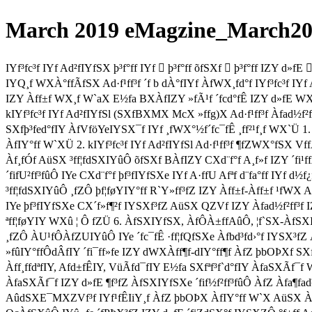
March 2019 eMagzine_March201
IYf³fc³f IYf Ad²fIYfSX þ³f°ff IYf  þ³f°ff õfSXf  þ³f°ff IZY d»
IYQ¸f WXÀ°ffÃfSX Ad·f¹ff³f ´f b dÀ°fIYf ÀfWX¸fd°f IYf³fc³f IY
IZY Àff±f WX¸f W`aX E½fa BXÀfIZY »fÃ¹f ´fcd°fÊ IZY d»fE WX¸f
kIYf³fc³f IYf Ad²fIYfSl (SXfBXMX McX »ffg)X Ad·f¹ff³f Àfad½f²
SXfþ³fed°fIY ÀfVföYeIYSX¯f IYf ¸fWX°½f´fc¯fÊ ¸ff²¹f¸f WX`Ü 
ÀfIY°ff W`XÜ 2. kIYf³fc³f IYf Ad²fIYfSl Ad·f¹ff³f ¶fZWX°fSX VffÀ
Àf¸fÓf AüSX ³ff¦fdSXIYûÔ õfSXf BÀfIZY CXd¨f°f A¸f»f IZY ´fi¹f
´fifU²ff³fûÔ IYe CXd¨f°f þf³fIYfSXe IYf A·ffU Afªf d¨fa°ff IYf d½
³ff¦fdSXIYûÔ ¸fZÔ þf¦føYIY°ff R`Y»ff³fZ IZY Àff±f-Àff±f ¹fWX Ad·
IYe þf³fIYfSXe CX´f»f¶²f IYSXf³fZ AüSX QZVf IZY Àfad½f²ff³f IZ
ªff¦føYIY WXû ¦ Ô fZÜ 6. ÀfSXIYfSX, ÀfÔÀ±ffAûÔ, ¦f`SX-ÀfSXIY
¸fZÔ ÀU¹fÔÀfZUIYûÔ IYe ´fc¯fÊ ·ff¦fQfSXe Àfbd³fd›°f IYSX³fZ ÀfZ þ
»fûIY°ffÔdÂfIY ´fi¯ff»fe IZY dWXÀff¶f-dIY°ff¶f ÀfZ þbOÞXf SXf
Àff¸ffdªfIY, Afd±fÊIY, VüÃfd¯fIY E½fa SXfªf³f`d°fIY ÀfaSXÃf¯f
ÀfaSXÃf¯f IZY d»fE ¶f³fZ ÀfSXIYfSXe ´fif½f²ff³fûÔ ÀfZ Àfa¶fad
AûdSXE¯MXZVf³f IYf¹fÊIiY¸f ÀfZ þbOÞX ÀfIY°ff W`X AüSX ÀfdIi