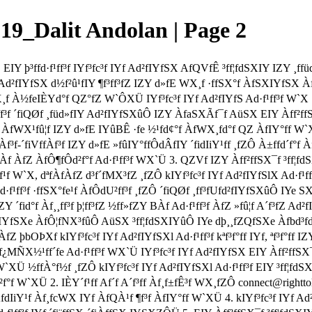
9_Dalit Andolan | Page 2
fE  EIY þ³ffd·f¹ff³f IYf³fc³f IYf Ad²fIYfSX AfQVfÊ ³ff¦fdSXIY IZY
f Ad²fIYfSX d½f²û¹fIY ¶f³ff³fZ IZY d»fE WX¸f ·ffSX°f ÀfSXIYfSX 
 À½feIÈYd°f QZ°fZ W`ÔXÜ IYf³fc³f IYf Ad²fIYfS Ad·f¹ff³f W`X ¢¹
ff³f ´fiQØf ¸füd»fIY Ad²fIYfSXûÔ IZY ÀfaSXÃf¯f AüSX EIY Àff²ffS
1. ÀfWX¹fû¦f IZY d»fE IYûBÊ ·fe ½¹fd¢°f ÀfWX¸fd°f QZ ÀfIY°ff 
f³f-´fiVffÀf³f IZY d»fE »fûIY°ffÔdÂfIY ´fidIiY¹ff ¸fZÔ À±ffd´f°f 
fÀf ÀfZ ÀfÔ¶fÔd²f°f Ad·f¹ff³f WX`Ü 3. QZVf IZY Àff²ffSX¯f ³ff¦
f¿f¹f W`X, dªfÀfÀfZ d³f´fMX³fZ ¸fZÔ kIYf³fc³f IYf Ad²fIYfSlX Ad·f¹ff
f¹ff³f ·ffSX°fe¹f ÀfÔdU²ff³f ¸fZÔ ´fiQØf ¸ff³fUfd²fIYfSXûÔ IYe SX
Y ´fid°f Àf¸¸ff³f þ¦ff³fZ ½ff»fZY BÀf Ad·f¹ff³f ÀfZ »fû¦f A´f³fZ
fSXe ÀfÔ¦fNX³fûÔ AüSX ³ff¦fdSXIYûÔ IYe dþ¸¸fZQfSXe Àfbd³fd›°f
bOÞXf kIYf³fc³f IYf Ad²fIYfSXl Ad·f¹ff³f kªf³f°ff IYf, ªf³f°ff IZY d
¿MÑX½¹ff´fe Ad·f¹ff³f WX`Ü IYf³fc³f IYf Ad²fIYfSX EIY Àff²ffSX
 W`XÜ ½ffÀ°f½f ¸fZÔ kIYf³fc³f IYf Ad²fIYfSXl Ad·f¹ff³f EIY ³ff¦
²f°f W`XÜ 2. IÈY´f¹ff Af´f A´f³ff Àf¸f±fÊ³f WX¸fZÔ connect@righ
Y¹f Àf¸fcWX IYf ÀfQÀ¹f ¶f³f ÀfIY°ff W`XÜ 4. kIYf³fc³f IYf Ad²