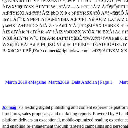
QcÀfSXûÔ IYû ·fe ´fPÞX³fZ IZY d»fE ´fiZdSX°f IYSXZÔ °f±ff Ad·f¹
ÀfWX¹fû¦f IYSX ÀfIY°ff W`, ªf`ÀfZ— Ad·f¹ff³f ÀfZ ÀfÔ¶fÔd²f°
Ad²fIYfSXl Ad·f¹ff³f ÀfZ þbO X Þ e þf³fIYfdSX¹ffÔ A³¹f »fû¦fûÔ
IbYL Ãf¯f kIYf³fc³f IYf Ad²fIYfSlX Ad·f¹ff³f IYû À½fZ¨LXf ÀfZ 
§faMXf A±f½ff CXÀfÀfZ ·fe Ad²fIY Àf¸f¹f QZIYSX IYûBÊX ·fe Àff
ÀfZ dIYÀfe ³f dIYÀfe øY´f ÀfZ ªfbOÞZX W`ÔX °fû BXÀf Ad·f¹ff³f IZY
WXû ÀfIY°fe W`Ü IYe A³fd·fÄf°ff IYûBÊ ¶fWXf³ff ³fWXe all 8. kIY
WXû¦ffÜ BÀf Ad·f¹ff³f ¸fZÔ Vffd¸f»f IYf¹fÊIY°ffÊ/ÀU¹fÔÀfZU
BaXdOX¹ff BÊ¸fZ»f: connect@righttolaw.com | ½fZ¶fÀffBXM:XX
March 2019 eMagzine_March2019_Dalit Andolan | Page 1
Marc
Joomag
is a leading digital publishing and content experience platform
brochures, sales proposals, and marketing reports. Powered by AI an
platform delivers an exceptional, mobile-optimized reading experience
and enabling re-engagement through targeted campaigns and persona