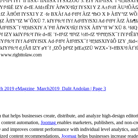
ff³f IYf ´fi¨ffSX-´fiÀffSX IYSXZÔÜ 5. EIY Àff²ffSX¯f ³ff¦fdSXIY 
f IYf¹fûË IZY d»fE Afd±fÊIY ÀfWX¹fû¦f IYSXI Y Z A±f½ff ÀU¹fÔÀ
 ÀfZ ÀffÓff IYSXI Y Z ·fe BXÀf Ad·f¹ff³f ÀfZ ªfbO X Þ ÀfIY°fZ W
QZ ÀfIY°fZ W`ÔXÜ 7. kIYf³fc³f IYf Ad²fIYfSXl Ad·f¹ff³f ÀfZ Àfa¶
²ffSX¯f ³ff¦fdSXIY A´f³ff ÀfWX¹fû¦f IYSX ÀfIY°ff W`XÜ 8. ¹fdQ A
 kkIYf³fc³f IYe d»fE ¨f»ff¹fZ ªff³fZ ½ff»fZ ªf³fªff¦fSX¯f IYf¹fÊIi
f³fc³f IYf Ad²fIYfSlX Ad·f¹ff³f Àff²ffSX¯f ³ff¦fdSXIYûÔ IZY ¸füd
IY kIYf³fc³f d¸fÂfl IZY øY´f ¸fZÔ þf³fZ þfEa¦fZÜ WZX»´f»ffB
 www.righttolaw.com
h 2019 eMagzine_March2019_Dalit Andolan | Page 3
 that helps businesses create, distribute, and analyze high-design editori
d content automation,
Joomag
enables marketers, publishers, and non-cre
 and improves content performance with individual level analytics, audi
lized content recommendations,
Joomag
helps businesses increase read