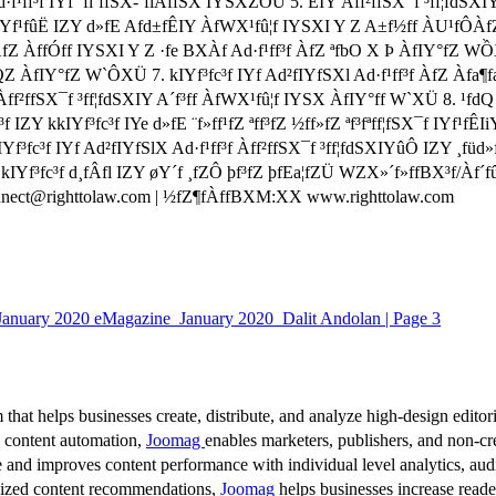
ff³f IYf ´fi¨ffSX-´fiÀffSX IYSXZÔÜ 5. EIY Àff²ffSX¯f ³ff¦fdSXIY 
f IYf¹fûË IZY d»fE Afd±fÊIY ÀfWX¹fû¦f IYSXI Y Z A±f½ff ÀU¹fÔÀ
 ÀfZ ÀffÓff IYSXI Y Z ·fe BXÀf Ad·f¹ff³f ÀfZ ªfbO X Þ ÀfIY°fZ W
QZ ÀfIY°fZ W`ÔXÜ 7. kIYf³fc³f IYf Ad²fIYfSXl Ad·f¹ff³f ÀfZ Àfa¶
²ffSX¯f ³ff¦fdSXIY A´f³ff ÀfWX¹fû¦f IYSX ÀfIY°ff W`XÜ 8. ¹fdQ A
 kkIYf³fc³f IYe d»fE ¨f»ff¹fZ ªff³fZ ½ff»fZ ªf³fªff¦fSX¯f IYf¹fÊIi
f³fc³f IYf Ad²fIYfSlX Ad·f¹ff³f Àff²ffSX¯f ³ff¦fdSXIYûÔ IZY ¸füd
kIYf³fc³f d¸fÂfl IZY øY´f ¸fZÔ þf³fZ þfEa¦fZÜ WZX»´f»ffBX³f/Àf´
t@righttolaw.com | ½fZ¶fÀffBXM:XX www.righttolaw.com
January 2020 eMagazine_January 2020_Dalit Andolan | Page 3
 that helps businesses create, distribute, and analyze high-design editori
d content automation,
Joomag
enables marketers, publishers, and non-cre
 and improves content performance with individual level analytics, audi
lized content recommendations,
Joomag
helps businesses increase read