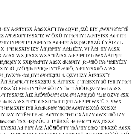
 ¸ffüd»fIY Ad²fIYfSX ÀfaSXÃf¯f IYe dQVff ¸fZÔ EIY ¸fWX°½f´fc¯fÊ
ÀfZ A³fbSXû²f IYSX°fZ W`ÔXÜ IYf³fc³f IYf Ad²fIYfSX Ad·f¹ff³f
ff? IYf³fc³f IYf Ad²fIYfS Ad·f¹ff³f ÀfZ þbOÞXZÔ I`YÀfZ? 1.
X¯f ³ff¦fdSXIY IZY Àff¸ffdªfIY, Afd±fÊIY, Vf`Ãfd¯fIY AüSX
W`X AüSX WX¸ffSXZ WXÀ°ffÃfSX Ad·f¹ff³f IYf dWXÀÀff ¶f³f
Àff¸ffdþIY,X SXfþ³fed°fIY AüSX d½fd²fIY ¸fc»¹fûÔ IYe °ffdIYÊIY
fdSXIYûÔ ¸fZÔ ¶fbd³f¹ffQe IY°fÊ½¹fûÔ, Ad²fIYfSXûÔ AüSX
³f ¸fWX°fe ·fcd¸fIYf d³f·ffE¦ffÜ 4. QZVf IZY Àff²ffSX¯f
Ãff Àfbd³fd›°f IYSXZ¦ffÜ 5. Àff²ffSX¯f ³ff¦fdSXIYûÔ IYû IYf³fc³f
 Ad²fIYfSXûÔ E½fa IY°fÊ½¹fûÔ IZY ´fid°f ÀfÔUQZ³fVfe»f AüSX
 IYSX³fZ ÀfZ ÀfÔ¶fÔd²f°f dUd·f³³f Af¹ff¸fûÔ °f±ff QZVf ·fSX
»fE AüSX ªf³f°ff õfSXfl ¨f»ff¹ff ¦f¹ff Ad·f¹ff³f WX`Ü 7. ¹fWX
¯f ³ff¦fdSXIY IYû Àfad½f²ff³f ´fiQØf Ad²fIYfSXûÔ õXfSXf
fdSXIY IZY IY°fÊ½¹f E½fa Ad²fIYfS °f±ff CXÀfIZY dWX°fûÔ IZY
ttolaw.com ´fSX ·fZþZÔÜ 3. IYûBXÊ ·fe ½¹fd¢°f WX¸ffSXZ
fIYfSXl Ad·f¹ff³f ÀfZ ÀfÔ¶fÔd²f°f ´fbÀ°fIY £fbQ ´fPÞXZÔ AüSX