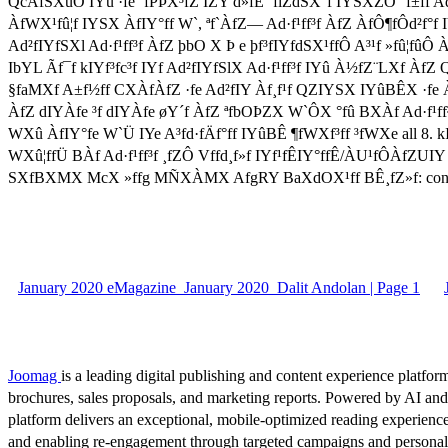
QcÀfSXûÔ IYû ·fe ´fPÞX³fZ IZY d»fE ´fiZdSX°f IYSXZÔ °f±ff Ad·f¹
ÀfWX¹fû¦f IYSX ÀfIY°ff W`, ªf`ÀfZ— Ad·f¹ff³f ÀfZ ÀfÔ¶fÔd²f°
Ad²fIYfSXl Ad·f¹ff³f ÀfZ þbO X Þ e þf³fIYfdSX¹ffÔ A³¹f »fû¦fûÔ
IbYL Ãf¯f kIYf³fc³f IYf Ad²fIYfSlX Ad·f¹ff³f IYû À½fZ¨LXf ÀfZ 
§faMXf A±f½ff CXÀfÀfZ ·fe Ad²fIY Àf¸f¹f QZIYSX IYûBÊX ·fe Àff
ÀfZ dIYÀfe ³f dIYÀfe øY´f ÀfZ ªfbOÞZX W`ÔX °fû BXÀf Ad·f¹ff³f IZY
WXû ÀfIY°fe W`Ü IYe A³fd·fÄf°ff IYûBÊ ¶fWXf³ff ³fWXe all 8. kIY
WXû¦ffÜ BÀf Ad·f¹ff³f ¸fZÔ Vffd¸f»f IYf¹fÊIY°ffÊ/ÀU¹fÔÀfZUIY 
SXfBXMX McX »ffg MÑXÀMX AfgRY BaXdOX¹ff BÊ¸fZ»f: connec
January 2020 eMagazine_January 2020_Dalit Andolan | Page 1
Joomag
is a leading digital publishing and content experience platform
brochures, sales proposals, and marketing reports. Powered by AI an
platform delivers an exceptional, mobile-optimized reading experience
and enabling re-engagement through targeted campaigns and persona