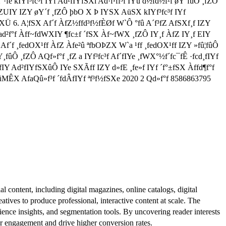
·fe kIYf³fc³f IYf Ad²fIYfSXl Ad·f¹ff³f IYû d½fd½f²f øY´fûÔ ¸fZÔ
fZUIY IZY øY´f ¸fZÔ þbO X Þ IYSX AüSX kIYf³fc³f IYf
ỒXÜ 6. A¦fSX Af´f ÀfZ½ffd³f½fÈØf W`Ô °fû A´f³fZ AfSXf¸f IZY
fad²f°f Àff~fdWXIY ¶fc±f ´fSX Àf~fWX ¸fZÔ IY¸f ÀfZ IY¸f EIY
f´f ¸fedOX¹ff ÀfZ Àfe²û ªfbOÞZX W`a ¹ff ¸fedOX¹ff IZY »fû¦fûÔ
Y¸fûÔ ¸fZÔ AQf»f°f ¸fZ a IYf³fc³f Af´fIYe ¸fWX°½f´fc¯fÊ ·fcd¸fIYf
»fIY Ad²fIYfSXûÔ IYe SXÃff IZY d»fE ¸fe»f IYf ´f°±fSX Àffd¶f°f
fûMÊX AfaQû»f³f ´fdÂfIYf ªf³f½fSXe 2020 2 Qd»f°f 8586863795
al content, including digital magazines, online catalogs, digital
atives to produce professional, interactive content at scale. The
ence insights, and segmentation tools. By uncovering reader interests
er engagement and drive higher conversion rates.