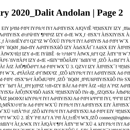
y 2020_Dalit Andolan | Page 2
fE  EIY þ³ffd·f¹ff³f IYf³fc³f IYf Ad²fIYfSX AfQVfÊ ³ff¦fdSXIY IZY
f Ad²fIYfSX d½f²û¹fIY ¶f³ff³fZ IZY d»fE WX¸f ·ffSX°f ÀfSXIYfSX 
 À½feIÈYd°f QZ°fZ W`ÔXÜ IYf³fc³f IYf Ad²fIYfS Ad·f¹ff³f W`X ¢¹
ff³f ´fiQØf ¸füd»fIY Ad²fIYfSXûÔ IZY ÀfaSXÃf¯f AüSX EIY Àff²ffS
1. ÀfWX¹fû¦f IZY d»fE IYûBÊ ·fe ½¹fd¢°f ÀfWX¸fd°f QZ ÀfIY°ff 
f³f-´fiVffÀf³f IZY d»fE »fûIY°ffÔdÂfIY ´fidIiY¹ff ¸fZÔ À±ffd´f°f 
fÀf ÀfZ ÀfÔ¶fÔd²f°f Ad·f¹ff³f WX`Ü 3. QZVf IZY Àff²ffSX¯f ³ff¦
f¿f¹f W`X, dªfÀfÀfZ d³f´fMX³fZ ¸fZÔ kIYf³fc³f IYf Ad²fIYfSlX Ad·f¹ff
f¹ff³f ·ffSX°fe¹f ÀfÔdU²ff³f ¸fZÔ ´fiQØf ¸ff³fUfd²fIYfSXûÔ IYe SX
Y ´fid°f Àf¸¸ff³f þ¦ff³fZ ½ff»fZY BÀf Ad·f¹ff³f ÀfZ »fû¦f A´f³fZ
fSXe ÀfÔ¦fNX³fûÔ AüSX ³ff¦fdSXIYûÔ IYe dþ¸¸fZQfSXe Àfbd³fd›°f
bOÞXf kIYf³fc³f IYf Ad²fIYfSXl Ad·f¹ff³f kªf³f°ff IYf, ªf³f°ff IZY d
¿MÑX½¹ff´fe Ad·f¹ff³f WX`Ü IYf³fc³f IYf Ad²fIYfSX EIY Àff²ffSX
 W`XÜ ½ffÀ°f½f ¸fZÔ kIYf³fc³f IYf Ad²fIYfSXl Ad·f¹ff³f EIY ³ff¦
²f°f W`XÜ 2. IÈY´f¹ff Af´f A´f³ff Àf¸f±fÊ³f WX¸fZÔ connect@righ
Y¹f Àf¸fcWX IYf ÀfQÀ¹f ¶f³f ÀfIY°ff W`XÜ 4. kIYf³fc³f IYf Ad²