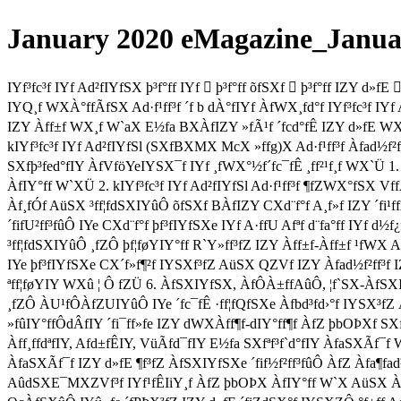
January 2020 eMagazine_Januar
IYf³fc³f IYf Ad²fIYfSX þ³f°ff IYf  þ³f°ff õfSXf  þ³f°ff IZY d»
IYQ¸f WXÀ°ffÃfSX Ad·f¹ff³f ´f b dÀ°fIYf ÀfWX¸fd°f IYf³fc³f IY
IZY Àff±f WX¸f W`aX E½fa BXÀfIZY »fÃ¹f ´fcd°fÊ IZY d»fE WX¸f
kIYf³fc³f IYf Ad²fIYfSl (SXfBXMX McX »ffg)X Ad·f¹ff³f Àfad½f²
SXfþ³fed°fIY ÀfVföYeIYSX¯f IYf ¸fWX°½f´fc¯fÊ ¸ff²¹f¸f WX`Ü 
ÀfIY°ff W`XÜ 2. kIYf³fc³f IYf Ad²fIYfSl Ad·f¹ff³f ¶fZWX°fSX VffÀ
Àf¸fÓf AüSX ³ff¦fdSXIYûÔ õfSXf BÀfIZY CXd¨f°f A¸f»f IZY ´fi¹f
´fifU²ff³fûÔ IYe CXd¨f°f þf³fIYfSXe IYf A·ffU Afªf d¨fa°ff IYf d½
³ff¦fdSXIYûÔ ¸fZÔ þf¦føYIY°ff R`Y»ff³fZ IZY Àff±f-Àff±f ¹fWX Ad·
IYe þf³fIYfSXe CX´f»f¶²f IYSXf³fZ AüSX QZVf IZY Àfad½f²ff³f IZ
ªff¦føYIY WXû ¦ Ô fZÜ 6. ÀfSXIYfSX, ÀfÔÀ±ffAûÔ, ¦f`SX-ÀfSXIY
¸fZÔ ÀU¹fÔÀfZUIYûÔ IYe ´fc¯fÊ ·ff¦fQfSXe Àfbd³fd›°f IYSX³fZ ÀfZ þ
»fûIY°ffÔdÂfIY ´fi¯ff»fe IZY dWXÀff¶f-dIY°ff¶f ÀfZ þbOÞXf SXf
Àff¸ffdªfIY, Afd±fÊIY, VüÃfd¯fIY E½fa SXfªf³f`d°fIY ÀfaSXÃf¯f
ÀfaSXÃf¯f IZY d»fE ¶f³fZ ÀfSXIYfSXe ´fif½f²ff³fûÔ ÀfZ Àfa¶fad
AûdSXE¯MXZVf³f IYf¹fÊIiY¸f ÀfZ þbOÞX ÀfIY°ff W`X AüSX ÀfdIi