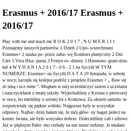
Erasmus + 2016/17 Erasmus +
2016/17
Play with me and teach me R O K 2 0 1 7 , N U M E R 1 I 1
Poznajemy naszych partnerów 1 Dzień 2 Upo- wszechniani
Erasmus+ 2 nauka po- przez zaba- wę Konkurs plastyczny 2 Dni
Gier 3 Viva Hisz- pania 3 Festyn ro- dzinny 3 Harmono- gram dzia-
łań 4 W Y D A N I A 2 0 1 7 - 0 6 - 2 1 na Sycylii W TYM
NUMERZE: Erasmus+ na Sycylii D A T A 19 listopada, w sobotę
w nocy, zaczęła się kolejna podróż z projektu Erasmus + ,, Baw się
ze mną i ucz mnie ''. Mogłam w niej uczestniczyć razem z uczniami
i nauczycielami z mojej szkoły. Wyjechaliśmy z Krosna o pierwszej
w nocy, bo mieliśmy o szóstej lot z Krakowa. Za oknem samolo- tu
rozpościerały się piękne widoki. Najgorsze były te wszystkie
odprawy. Najbar- dziej bałam się, że mój głów- ny bagaż poleci na
koniec świata, ale było wszystko dobrze. Dolecieliśmy cali i zdrowi.
Już w pięknym Paler- mo czekały na nas nasze rodziny. Ja miałam