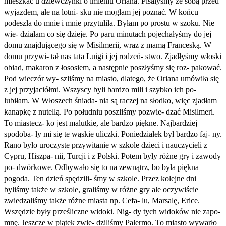
mieszkać u dziewczynki o imieniu Oriana. Pisałyśmy ze sobą przed
wyjazdem, ale na lotni- sku nie mogłam jej poznać. W końcu
podeszła do mnie i mnie przytuliła. Byłam po prostu w szoku. Nie
wie- działam co się dzieje. Po paru minutach pojechałyśmy do jej
domu znajdującego się w Misilmerii, wraz z mamą Franceską. W
domu przywi- tał nas tata Luigi i jej rodzeń- stwo. Zjadłyśmy włoski
obiad, makaron z łososiem, a następnie poszłyśmy się roz- pakować.
Pod wieczór wy- szliśmy na miasto, dlatego, że Oriana umówiła się
z jej przyjaciółmi. Wszyscy byli bardzo mili i szybko ich po-
lubiłam. W Włoszech śniada- nia są raczej na słodko, więc zjadłam
kanapkę z nutellą. Po południu poszliśmy pozwie- dzać Misilmeri.
To miastecz- ko jest malutkie, ale bardzo piękne. Najbardziej
spodoba- ły mi się te wąskie uliczki. Poniedziałek był bardzo faj- ny.
Rano było uroczyste przywitanie w szkole dzieci i nauczycieli z
Cypru, Hiszpa- nii, Turcji i z Polski. Potem były różne gry i zawody
po- dwórkowe. Odbywało się to na zewnątrz, bo była piękna
pogoda. Ten dzień spędzili- śmy w szkole. Przez kolejne dni
byliśmy także w szkole, graliśmy w różne gry ale oczywiście
zwiedzaliśmy także różne miasta np. Cefa- lu, Marsalę, Erice.
Wszędzie były prześliczne widoki. Nig- dy tych widoków nie zapo-
mnę. Jeszcze w piątek zwie- dziliśmy Palermo. To miasto wywarło