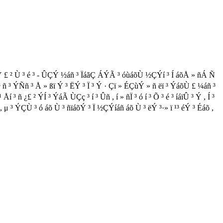
ÇÝ £ ² Ù ³ é ³ - ÛÇÝ ½áñ ³ ÏáãÇ ÁÝÃ ³ óùáõÙ ½ÇÝí ³ Í áõÅ » ñÁ Ñ
 ³ ñ ³ ÝÑñ ³ Å » ßï Ý ³ ËÝ ³ Ï ³ Ý · Çï » ÉÇùÝ » ñ ëï ³ ÝáõÙ £ ¼áñ ³
 ¿£ ² ÝÍ ³ ÝáÃ ÙÇç ³ í ³ Ûñ , í » ñÏ ³ ó í ³ Õ ³ é ³ íáïÛ ³ Ý , Í ³
õ , μ ³ ÝÇÙ ³ ó áõ Ù ³ ñïáõÝ ³ Ï ½ÇÝíáñ áõ Ù ³ ëÝ ³·» ï ¹³ éÝ ³ Éáõ ,