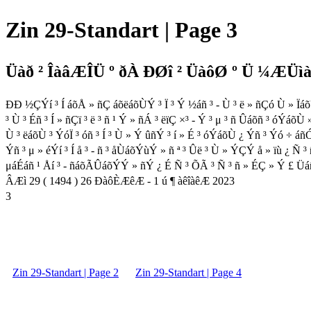
Zin 29-Standart | Page 3
Üàð ² ÎàâÆÎÜ º ðÀ ÐØî ² ÜàôØ º Ü ¼ÆÜìàð
ÐÐ ½ÇÝí ³ Í áõÅ » ñÇ áõëáõÙÝ ³ Ï ³ Ý ½áñ ³ - Ù ³ ë » ñÇó Ù » Ïá
³ Ù ³ Éñ ³ Í » ñÇï ³ ë ³ ñ ¹ Ý » ñÁ ³ ëïÇ ×³ - Ý ³ μ ³ ñ Ûáõñ ³ óÝáõ
Ù ³ ëáõÙ ³ ÝóÏ ³ óñ ³ Í ³ Ù » Ý ûñÝ ³ í » É ³ óÝáõÙ ¿ Ýñ ³ Ýó ÷ áñÓ
Ýñ ³ μ » éÝí ³ Í å ³ - ñ ³ åÙáõÝùÝ » ñ ª ³ Ûë ³ Ù » ÝÇÝ å » ïù ¿ Ñ ³ ñ
μáÉáñ ¹ Åí ³ - ñáõÃÛáõÝÝ » ñÝ ¿ É Ñ ³ ÕÃ ³ Ñ ³ ñ » ÉÇ » Ý £ Üá
ÂÆì 29 ( 1494 ) 26 ÐàôÈÆêÆ - 1 ú ¶ àêîàêÆ 2023
3
Zin 29-Standart | Page 2
Zin 29-Standart | Page 4