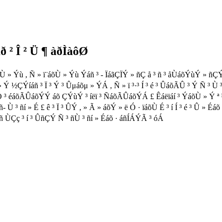
 ² Î ² Ü ¶ àðÌàôØ
õÙ » Ýù , Ñ » ï¨áõÙ » Ýù Ýáñ ³ - ÏáãÇÏÝ » ñÇ å ³ ñ ³ åÙáõÝùÝ » ñ
Ù » Ý ½ÇÝíáñ ³ Ï ³ Ý ³ Ûμáõμ » ÝÁ , Ñ » ï ³·³ Í ³ é ³ ÛáõÃÛ ³ Ý Ñ ³ Ù
 ³ éáõÃÛáõÝÝ áõ ÇÝùÝ ³ íëï ³ ÑáõÃÛáõÝÁ £ Êáëïáí ³ ÝáõÙ » Ý ª ¹ Åí ³ ñ
- Ù ³ ñí » É £ ê ³ Ï ³ ÛÝ , » Ã » áõÝ » ë Ó · ïáõÙ É ³ í Í ³ é ³ Û » Éá
ñ ÙÇç ³ í ³ ÛñÇÝ Ñ ³ ñÙ ³ ñí » Éáõ · áñÍÁÝÃ ³ óÁ