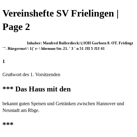
Vereinshefte SV Frielingen |
Page 2
Inhaber: Manfred Bullerdieck:\( lOH Garbsen 8. OT. Fridingt
'". Rürgermri \ 1(' r- \ hhrmun-Str. 21. ' 3 ' n 51 JII 5 JIJ 41
1
Grußwort des 1. Vorsitzenden
*** Das Haus mit den
bekannt guten Speisen und Getränken zwischen Hannover und
Neustadt am Rbge.
***