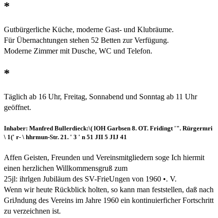
*
Gutbürgerliche Küche, moderne Gast- und Klubräume.
Für Übernachtungen stehen 52 Betten zur Verfügung.
Moderne Zimmer mit Dusche, WC und Telefon.
*
Täglich ab 16 Uhr, Freitag, Sonnabend und Sonntag ab 11 Uhr
geöffnet.
Inhaber: Manfred Bullerdieck:\( lOH Garbsen 8. OT. Fridingt '". Rürgermri
\ 1(' r- \ hhrmun-Str. 21. ' 3 ' n 51 JII 5 JIJ 41
Affen Geisten, Freunden und Vereinsmitgliedern soge Ich hiermit
einen herzlichen Willkommensgruß zum
25jl: ihrlgen Jubiläum des SV-FrieUngen von 1960 •. V.
Wenn wir heute Rückblick holten, so kann man feststellen, daß nach
GriJndung des Vereins im Jahre 1960 ein kontinuierficher Fortschritt
zu verzeichnen ist.