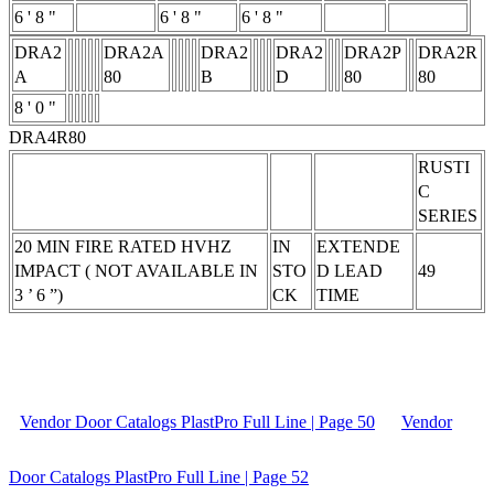
6 ' 8 "
6 ' 8 "
6 ' 8 "
DRA2
DRA2A
DRA2
DRA2
DRA2P
DRA2R
A
80
B
D
80
80
8 ' 0 "
DRA4R80
RUSTI
C
SERIES
20 MIN FIRE RATED HVHZ
IN
EXTENDE
IMPACT ( NOT AVAILABLE IN
STO
D LEAD
49
3 ’ 6 ”)
CK
TIME
Vendor Door Catalogs PlastPro Full Line | Page 50
Vendor
Door Catalogs PlastPro Full Line | Page 52