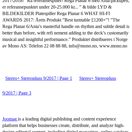
2017/2018! ”Rå referansespiller! Rega Planar 6 med Ania-pickupen,
er referansepunktet under 20-25.000 kr... ” & bilde LYD &
BILDEKILDER Platespiller Rega Planar 6 WHAT HI-FI
AWARDS 2017: Årets Produkt ”Best turntable £1200+”! ”The
Rega Planar 6/Ania’s masterful handle on rhythm and subtle detail is
better than before, with refi nement adding to the deck’s customarily
musical and insightful performance.” Produktet distribueres i Norge
av Mono AS: Telefon 22 08 88 88, info@mono.no, www.mono.no
Stereo+ Stereopluss 9/2017 | Page 1
Stereo+ Stereopluss
9/2017 | Page 3
Joomag
is a leading digital publishing and content experience
platform that helps businesses create, distribute, and analyze high-
design editorial content, including digital magazines, online catalogs,