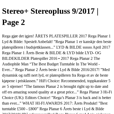
Stereo+ Stereopluss 9/2017 |
Page 2
Rega gjør det igjen! ÅRETS PLATESPILLER 2017 Rega Planar 1
Lyd & Bilde: Spesielt Anbefalt! ”Rega Planar 1 er kanskje den beste
platespilleren i budsjettklassen...” LYD & BILDE ssssss April 2017
Rega Planar 1 Årets Beste & BILDE & LYD bilde LYD- OG
BILDEKILDER Platespiller 2016 • 2017 Rega Planar 2 The
Audiophile Man “The Best Budget Turntable In The World -
Ever...” Rega Planar 2 Årets beste i Lyd & Bilde 2016/2017! ”Med
dynamisk og raffi nert lyd, er platespilleren fra Rega et av de beste
kjøpene i prisklassen.” HiFi Choice: Recommended, toppkarakter 5
av 5 stjerner! ”The famous Planar 2 is brought right up to date and
off ers amazing sound quality at a great price...” Rega Planar 3 Hi-Fi
Choice (UK): Editors Choice! ”Rega’s Planar 3 is back and is better
than ever...” WHAT HI-FI AWARDS 2017: Årets Produkt! ”Best
turntable £500 - £800” Rega Planar 6 Årets beste i Lyd & Bilde