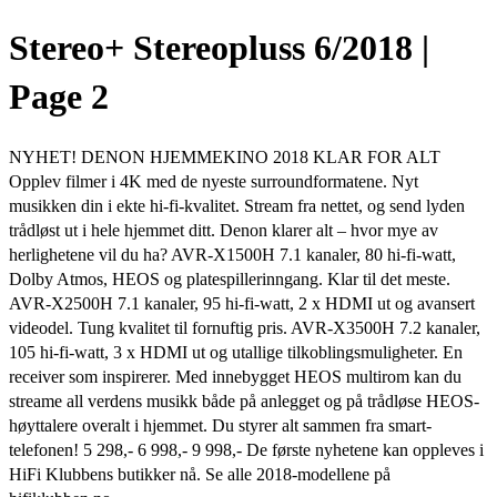
Stereo+ Stereopluss 6/2018 |
Page 2
NYHET! DENON HJEMMEKINO 2018 KLAR FOR ALT
Opplev filmer i 4K med de nyeste surroundformatene. Nyt
musikken din i ekte hi-fi-kvalitet. Stream fra nettet, og send lyden
trådløst ut i hele hjemmet ditt. Denon klarer alt – hvor mye av
herlighetene vil du ha? AVR-X1500H 7.1 kanaler, 80 hi-fi-watt,
Dolby Atmos, HEOS og platespillerinngang. Klar til det meste.
AVR-X2500H 7.1 kanaler, 95 hi-fi-watt, 2 x HDMI ut og avansert
videodel. Tung kvalitet til fornuftig pris. AVR-X3500H 7.2 kanaler,
105 hi-fi-watt, 3 x HDMI ut og utallige tilkoblingsmuligheter. En
receiver som inspirerer. Med innebygget HEOS multirom kan du
streame all verdens musikk både på anlegget og på trådløse HEOS-
høyttalere overalt i hjemmet. Du styrer alt sammen fra smart­
telefonen! 5 298,- 6 998,- 9 998,- De første nyhetene kan oppleves i
HiFi Klubbens butikker nå. Se alle 2018-modellene på