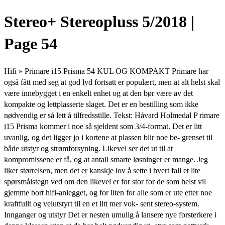
Stereo+ Stereopluss 5/2018 |
Page 54
Hifi » Primare i15 Prisma 54 KUL OG KOMPAKT Primare har
også fått med seg at god lyd fortsatt er populært, men at alt helst skal
være innebygget i en enkelt enhet og at den bør være av det
kompakte og lettplasserte slaget. Det er en bestilling som ikke
nødvendig er så lett å tilfredsstille. Tekst: Håvard Holmedal P rimare
i15 Prisma kommer i noe så sjeldent som 3/4-format. Det er litt
uvanlig, og det ligger jo i kortene at plassen blir noe be- grenset til
både utstyr og strømforsyning. Likevel ser det ut til at
kompromissene er få, og at antall smarte løsninger er mange. Jeg
liker størrelsen, men det er kanskje lov å sette i hvert fall et lite
spørsmålstegn ved om den likevel er for stor for de som helst vil
gjemme bort hifi-anlegget, og for liten for alle som er ute etter noe
kraftfullt og velutstyrt til en et litt mer vok- sent stereo-system.
Innganger og utstyr Det er nesten umulig å lansere nye forsterkere i