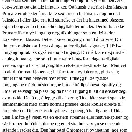
denne klassen uten at de har helt nødvendig ut- styr som nettverk,
app-styring og digitale inngan- ger. Og kanskje særlig i den klassen
Primare er ute etter å markere seg i med i15 Prisma. I og med at
baksiden heller ikke er i full størrelse er det litt knapt med plassen,
og du behøver jo et par solide høyttalerterminaler. Derfor har ikke
Primare like mye innganger og tilkoblinger som en del andre
forsterkere i klassen. Det er likevel ingen grunn til å fortvile. Du
finner 3 optiske og 1 coax-inngang for digitale signaler, 1 USB-
inngang og faktisk også en digital utgang. Du må klare deg med en
analog inngang, noe som burde være inna- for i dagens digitale
verden, og du har en utgang til en ekstern effektforsterker. Man vet
jo aldri når man kjøper seg litt for store høyttalere og plutse- lig
finnet ut at man behøver mer effekt. I tillegg til de fysiske
inngangene må du nesten regne inn de trådløse også. Spotify og
Tidal er selvsagt på plass, og da har du tilgang til alt du ønsker deg
av musikk. Det å også legges til at særlig Tidal låter svært spenstig
sammenliknet med andre normalt prisede kilder koblet direkte til
forsterkeren. Det er et godt lydmessig poeng å ha tilgang til Tidal
uten å måtte gå veien via en ekstern streamer eller nettverkspiller, og
så slip- per du både kablene og en ekstra boks av ymse utseende
stående i racket ditt. Den har også Chromecast bygget inn, noe som