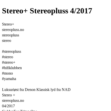
Stereo+ Stereopluss 4/2017
Stereo+
stereopluss.no
stereopluss
stereo
#stereopluss
#stereo
#stereo+
#hifiklubben
#mono
#yamaha
Luksuriøst fra Denon Klassisk lyd fra NAD
Stereo +
stereopluss.no
04/2017