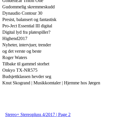
GoldenEar Triton One
Gudommelig skremmeskudd
Dynaudio Contour 30
Presist, balansert og fantastisk
Pro-Ject Essential III digital
Digital lyd fra platespiller?
Highend2017
Nyheter, intervjuer, trender
og det verste og beste
Roger Waters
Tilbake til gammel storhet
Onkyo TX-NR575
Budsjettklassen hevder seg
Knut Skogrand | Musikkomtaler | Hjemme hos Jørgen
Stereo+ Stereopluss 4/2017 | Page 2