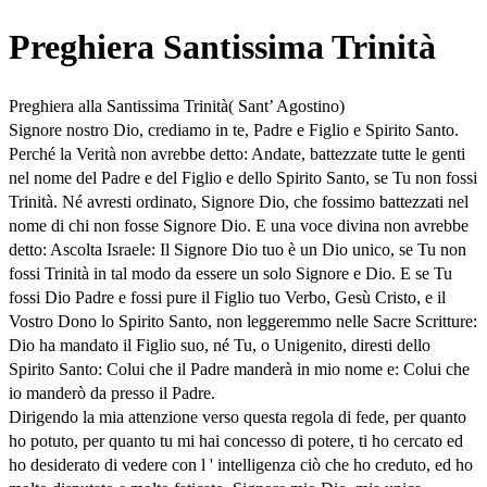
Preghiera Santissima Trinità
Preghiera alla Santissima Trinità( Sant’ Agostino)
Signore nostro Dio, crediamo in te, Padre e Figlio e Spirito Santo.
Perché la Verità non avrebbe detto: Andate, battezzate tutte le genti
nel nome del Padre e del Figlio e dello Spirito Santo, se Tu non fossi
Trinità. Né avresti ordinato, Signore Dio, che fossimo battezzati nel
nome di chi non fosse Signore Dio. E una voce divina non avrebbe
detto: Ascolta Israele: Il Signore Dio tuo è un Dio unico, se Tu non
fossi Trinità in tal modo da essere un solo Signore e Dio. E se Tu
fossi Dio Padre e fossi pure il Figlio tuo Verbo, Gesù Cristo, e il
Vostro Dono lo Spirito Santo, non leggeremmo nelle Sacre Scritture:
Dio ha mandato il Figlio suo, né Tu, o Unigenito, diresti dello
Spirito Santo: Colui che il Padre manderà in mio nome e: Colui che
io manderò da presso il Padre.
Dirigendo la mia attenzione verso questa regola di fede, per quanto
ho potuto, per quanto tu mi hai concesso di potere, ti ho cercato ed
ho desiderato di vedere con l ' intelligenza ciò che ho creduto, ed ho