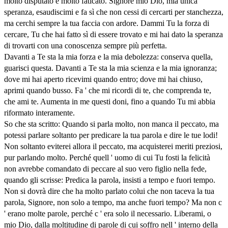
molto disputato e molto faticato. Signore mio Dio, mia unica
speranza, esaudiscimi e fa sì che non cessi di cercarti per stanchezza,
ma cerchi sempre la tua faccia con ardore. Dammi Tu la forza di
cercare, Tu che hai fatto sì di essere trovato e mi hai dato la speranza
di trovarti con una conoscenza sempre più perfetta.
Davanti a Te sta la mia forza e la mia debolezza: conserva quella,
guarisci questa. Davanti a Te sta la mia scienza e la mia ignoranza;
dove mi hai aperto ricevimi quando entro; dove mi hai chiuso,
aprimi quando busso. Fa ' che mi ricordi di te, che comprenda te,
che ami te. Aumenta in me questi doni, fino a quando Tu mi abbia
riformato interamente.
So che sta scritto: Quando si parla molto, non manca il peccato, ma
potessi parlare soltanto per predicare la tua parola e dire le tue lodi!
Non soltanto eviterei allora il peccato, ma acquisterei meriti preziosi,
pur parlando molto. Perché quell ' uomo di cui Tu fosti la felicità
non avrebbe comandato di peccare al suo vero figlio nella fede,
quando gli scrisse: Predica la parola, insisti a tempo e fuori tempo.
Non si dovrà dire che ha molto parlato colui che non taceva la tua
parola, Signore, non solo a tempo, ma anche fuori tempo? Ma non c
' erano molte parole, perché c ' era solo il necessario. Liberami, o
mio Dio, dalla moltitudine di parole di cui soffro nell ' interno della