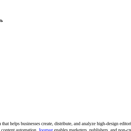
ть
 that helps businesses create, distribute, and analyze high-design editori
d content automation,
Joomag
enables marketers, publishers, and non-cre