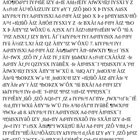
ÀfÔ¶fÔd²f°f IYf¹fûË IZY d»fE Afd±fÊIY ÀfWX¹fû¦f IYSXI Y Z
A±f½ff ÀU¹fÔÀfZUIY IZY øY´f ¸fZÔ þbO X Þ IYSX AüSX
kIYf³fc³f IYf Ad²fIYfSXl Ad·f¹ff³f ÀfZ þbO X Þ e þf³fIYfdSX¹ffÔ
A³¹f »fû¦fûÔ ÀfZ ÀffÓff IYSXI Y Z ·fe BXÀf Ad·f¹ff³f ÀfZ ªfbO
X Þ ÀfIY°fZ WỒXÜ 6. A¦fSX Af´f ÀfZ½ffd³f½fÈØf W`Ô °fû A
´f³fZ AfSXf¸f IZY IbYL Ãf¯f kIYf³fc³f IYf Ad²fIYfSlX Ad·f¹ff³f
IYû À½fZ¨LXf ÀfZ QZ ÀfIY°fZ W`ÔXÜ 7. kIYf³fc³f IYf
Ad²fIYfSXl Ad·f¹ff³f ÀfZ Àfa¶fad²f°f Àff~fdWXIY ¶fc±f ´fSX
Àf~fWX ¸fZÔ IY¸f ÀfZ IY¸f EIY §faMXf A±f½ff CXÀfÀfZ ·fe
Ad²fIY Àf¸f¹f QZIYSX IYûBÊX ·fe Àff²ffSX¯f ³ff¦fdSXIY A´f³ff
ÀfWX¹fû¦f IYSX ÀfIY°ff W`XÜ 8. ¹fdQ Af´f ¸fedOX¹ff ÀfZ
Àfe²û ªfbOÞZX W`a ¹ff ¸fedOX¹ff IZY »fû¦fûÔ ÀfZ dIYÀfe ³f
dIYÀfe øY´f ÀfZ ªfbOÞZX W`ÔX °fû BXÀf Ad·f¹ff³f IZY
kkIYf³fc³f IYe d»fE ¨f»ff¹fZ ªff³fZ ½ff»fZ ªf³fªff¦fSX¯f
IYf¹fÊIiY¸fûÔ ¸fZÔ AQf»f°f ¸fZ a IYf³fc³f Af´fIYe ¸fWX°½f´fc¯fÊ
·fcd¸fIYf WXû ÀfIY°fe W`Ü IYe A³fd·fÄf°ff IYûBÊ ¶fWXf³ff
³fWXe all 8. kIYf³fc³f IYf Ad²fIYfSlX Ad·f¹ff³f Àff²ffSX¯f
³ff¦fdSXIYûÔ IZY ¸füd»fIY Ad²fIYfSXûÔ IYe SXÃff IZY d»fE
¸fe»f IYf ´f°±fSX Àffd¶f°f WXû¦ffÜ BÀf Ad·f¹ff³f ¸fZÔ Vffd¸f»f
IYf¹fÊIY°ffÊ/ÀU¹fÔÀfZUIY kIYf³fc³f d¸fÂfl IZY øY´f ¸fZÔ þf³fZ
þfEa¦fZÜ 2 WZX»´f»ffBX³f/Àf´fûMÊX Qd»f°f 8586863795