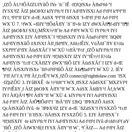
¸fZÔ ÀU¹fÔÀfZUIYûÔ IYe ´fc¯fÊ ·ff¦fQfSXe Àfbd³fd›°f
IYSX³fZ ÀfZ þbOÞXf kIYf³fc³f IYf Ad²fIYfSXl Ad·f¹ff³f kªf³f°ff
IYf, ªf³f°ff IZY d»fE AüSX ªf³f°ff õfSXfl ¨f»ff¹ff ¦f¹ff Ad·f¹ff³f
WX`Ü 7. ¹fWX »fûIY°ffÔdÂfIY ´fi¯ff»fe IZY dWXÀff¶f-dIY°ff¶f
ÀfZ þbOÞXf SXf¿MÑX½¹ff´fe Ad·f¹ff³f WX`Ü IYf³fc³f IYf
Ad²fIYfSX EIY Àff²ffSX¯f ³ff¦fdSXIY IYû Àfad½f²ff³f ´fiQØf
Ad²fIYfSXûÔ õXfSXf Àff¸ffdªfIY, Afd±fÊIY, VüÃfd¯fIY E½fa
SXfªf³f`d°fIY ÀfaSXÃf¯f W`XÜ ½ffÀ°f½f ¸fZÔ kIYf³fc³f IYf
Ad²fIYfSXl Ad·f¹ff³f EIY ³ff¦fdSXIY IZY IY°fÊ½¹f E½fa
Ad²fIYfS °f±ff CXÀfIZY dWX°fûÔ IZY ÀfaSXÃf¯f IZY d»fE
¶f³fZ ÀfSXIYfSXe ´fif½f²ff³fûÔ ÀfZ Àfa¶fad²f°f W`XÜ 2. IÈY
´f¹ff Af´f A´f³ff Àf¸f±fÊ³f WX¸fZÔ connect@righttolaw.com ´fSX
·fZþZÔÜ 3. IYûBXÊ ·fe ½¹fd¢°f WX¸ffSXZ AûdSXE¯MXZVf³f
IYf¹fÊIiY¸f ÀfZ þbOÞX ÀfIY°ff W`X AüSX ÀfdIiY¹f Àf¸fcWX
IYf ÀfQÀ¹f ¶f³f ÀfIY°ff W`XÜ 4. kIYf³fc³f IYf Ad²fIYfSXl
Ad·f¹ff³f ÀfZ ÀfÔ¶fÔd²f°f ´fbÀ°fIY £fbQ ´fPÞXZÔ AüSX
QcÀfSXûÔ IYû ·fe ´fPÞX³fZ IZY d»fE ´fiZdSX°f IYSXZÔ °f±ff
Ad·f¹ff³f IYf ´fi¨ffSX-´fiÀffSX IYSXZÔÜ 5. EIY Àff²ffSX¯f
³ff¦fdSXIY ·fe kIYf³fc³f IYf Ad²fIYfSXl Ad·f¹ff³f IYû d½fd½f²f øY
´fûÔ ¸fZÔ ÀfWX¹fû¦f IYSX ÀfIY°ff W`, ªf`ÀfZ— Ad·f¹ff³f ÀfZ