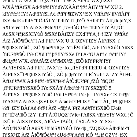
½¹fd¢°f ÀfWX¸fd°f QZ ÀfIY°ff W`X AüSX WX¸ffSXZ
WXÀ°ffÃfSX Ad·f¹ff³f IYf dWXÀÀff ¶f³f ÀfIY°ff W`XÜ 2.
kIYf³fc³f IYf Ad²fIYfSl Ad·f¹ff³f ¶fZWX°fSX VffÀf³f-´fiVffÀf³f
IZY d»fE »fûIY°ffÔdÂfIY ´fidIiY¹ff ¸fZÔ À±ffd´f°f Àff¸ffdþIY,X
SXfþ³fed°fIY AüSX d½fd²fIY ¸fc»¹fûÔ IYe °ffdIYÊIY Àf¸fÓf
AüSX ³ff¦fdSXIYûÔ õfSXf BÀfIZY CXd¨f°f A¸f»f IZY ´fi¹ffÀf
ÀfZ ÀfÔ¶fÔd²f°f Ad·f¹ff³f WX`Ü 3. QZVf IZY Àff²ffSX¯f
³ff¦fdSXIYûÔ ¸fZÔ ¶fbd³f¹ffQe IY°fÊ½¹fûÔ, Ad²fIYfSXûÔ AüSX
´fifU²ff³fûÔ IYe CXd¨f°f þf³fIYfSXe IYf A·ffU Afªf d¨fa°ff IYf
d½f¿f¹f W`X, dªfÀfÀfZ d³f´fMX³fZ ¸fZÔ kIYf³fc³f IYf
Ad²fIYfSlX Ad·f¹ff³f ¸fWX°fe ·fcd¸fIYf d³f·ffE¦ffÜ 4. QZVf IZY
Àff²ffSX¯f ³ff¦fdSXIYûÔ ¸fZÔ þf¦føYIY°ff R`Y»ff³fZ IZY Àff±f-
Àff±f ¹fWX Ad·f¹ff³f ·ffSX°fe¹f ÀfÔdU²ff³f ¸fZÔ ´fiQØf
¸ff³fUfd²fIYfSXûÔ IYe SXÃff Àfbd³fd›°f IYSXZ¦ffÜ 5.
Àff²ffSX¯f ³ff¦fdSXIYûÔ IYû IYf³fc³f IYe þf³fIYfSXe CX´f»f¶²f
IYSXf³fZ AüSX QZVf IZY Àfad½f²ff³f IZY ´fid°f Àf¸¸ff³f þ¦ff³fZ
½ff»fZY BÀf Ad·f¹ff³f ÀfZ »fû¦f A´f³fZ Ad²fIYfSXûÔ E½fa
IY°fÊ½¹fûÔ IZY ´fid°f ÀfÔUQZ³fVfe»f AüSX ªff¦føYIY WXû ¦ Ô
fZÜ 6. ÀfSXIYfSX, ÀfÔÀ±ffAûÔ, ¦f`SX-ÀfSXIYfSXe
ÀfÔ¦fNX³fûÔ AüSX ³ff¦fdSXIYûÔ IYe dþ¸¸fZQfSXe Àfbd³fd›°f
IYSX³fZ ÀfZ ÀfÔ¶fÔd²f°f dUd·f³³f Af¹ff¸fûÔ °f±ff QZVf ·fSX