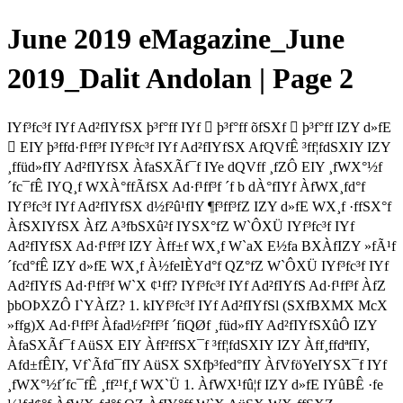
June 2019 eMagazine_June
2019_Dalit Andolan | Page 2
IYf³fc³f IYf Ad²fIYfSX þ³f°ff IYf  þ³f°ff õfSXf  þ³f°ff IZY d»fE
 EIY þ³ffd·f¹ff³f IYf³fc³f IYf Ad²fIYfSX AfQVfÊ ³ff¦fdSXIY IZY
¸ffüd»fIY Ad²fIYfSX ÀfaSXÃf¯f IYe dQVff ¸fZÔ EIY ¸fWX°½f
´fc¯fÊ IYQ¸f WXÀ°ffÃfSX Ad·f¹ff³f ´f b dÀ°fIYf ÀfWX¸fd°f
IYf³fc³f IYf Ad²fIYfSX d½f²û¹fIY ¶f³ff³fZ IZY d»fE WX¸f ·ffSX°f
ÀfSXIYfSX ÀfZ A³fbSXû²f IYSX°fZ W`ÔXÜ IYf³fc³f IYf
Ad²fIYfSX Ad·f¹ff³f IZY Àff±f WX¸f W`aX E½fa BXÀfIZY »fÃ¹f
´fcd°fÊ IZY d»fE WX¸f À½feIÈYd°f QZ°fZ W`ÔXÜ IYf³fc³f IYf
Ad²fIYfS Ad·f¹ff³f W`X ¢¹ff? IYf³fc³f IYf Ad²fIYfS Ad·f¹ff³f ÀfZ
þbOÞXZÔ I`YÀfZ? 1. kIYf³fc³f IYf Ad²fIYfSl (SXfBXMX McX
»ffg)X Ad·f¹ff³f Àfad½f²ff³f ´fiQØf ¸füd»fIY Ad²fIYfSXûÔ IZY
ÀfaSXÃf¯f AüSX EIY Àff²ffSX¯f ³ff¦fdSXIY IZY Àff¸ffdªfIY,
Afd±fÊIY, Vf`Ãfd¯fIY AüSX SXfþ³fed°fIY ÀfVföYeIYSX¯f IYf
¸fWX°½f´fc¯fÊ ¸ff²¹f¸f WX`Ü 1. ÀfWX¹fû¦f IZY d»fE IYûBÊ ·fe