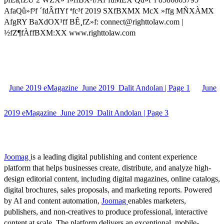
AfaQû»f³f ´fdÂfIYf ªfc³f 2019 SXfBXMX McX »ffg MÑXÀMX
AfgRY BaXdOX¹ff BÊ¸fZ»f: connect@righttolaw.com |
½fZ¶fÀffBXM:XX www.righttolaw.com
June 2019 eMagazine_June 2019_Dalit Andolan | Page 1
June
2019 eMagazine_June 2019_Dalit Andolan | Page 3
Joomag
is a leading digital publishing and content experience
platform that helps businesses create, distribute, and analyze high-
design editorial content, including digital magazines, online catalogs,
digital brochures, sales proposals, and marketing reports. Powered
by AI and content automation,
Joomag
enables marketers,
publishers, and non-creatives to produce professional, interactive
content at scale. The platform delivers an exceptional, mobile-