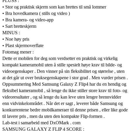
PLUSS :
• Stor og praktisk skjerm som kan brettes til små lommer
• Bra hovedkamera ( stills og video )
• Bra kamera- og video-app
• Sart bretteskjerm
MINUS :
• Noe høy pris
• Plast skjermoverflate
Fotomag mener :
Dette er mobilen for deg som verdsetter en praktisk og virkelig
kompakt kameramobil uten å stille spesielt høye krav til bilde- og
videoegenskaper . Den vinner på sin fleksibilitet og størrelse , uten
at det går ut over bruksegenskapene i stor grad . Men vurder prisen .
Oppsummering Med Samsung Galaxy Z Flip4 har du en hendig og
fleksibel kameramobil , så lenge du ikke stiller store krav til foto- og
videoresultater , og så lenge du kan leve uten lengre brennvidder
enn vidvinkelområdet . Når det er sagt , leverer både Samsung og
konkurrentene bedre mobilkameraer til denne prisen , eller like gode
til lavere pris , men da uten den kompakte Flip-formen .
Lab-test i samarbeid med DxOMark . com
SAMSUNG GALAXY Z FLIP 4 SCORE :