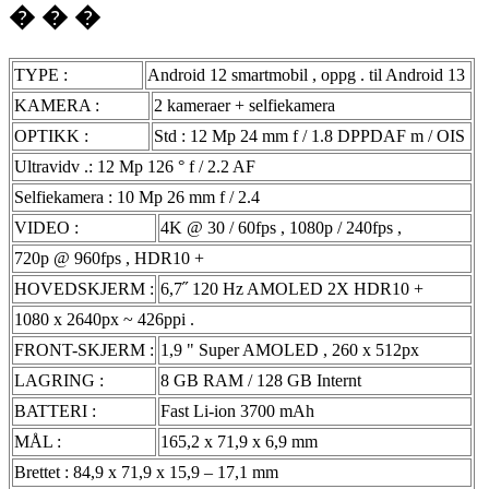
� � �
TYPE :
Android 12 smartmobil , oppg . til Android 13
KAMERA :
2 kameraer + selfiekamera
OPTIKK :
Std : 12 Mp 24 mm f / 1.8 DPPDAF m / OIS
Ultravidv .: 12 Mp 126 ° f / 2.2 AF
Selfiekamera : 10 Mp 26 mm f / 2.4
VIDEO :
4K @ 30 / 60fps , 1080p / 240fps ,
720p @ 960fps , HDR10 +
HOVEDSKJERM :
6,7˝ 120 Hz AMOLED 2X HDR10 +
1080 x 2640px ~ 426ppi .
FRONT-SKJERM :
1,9 " Super AMOLED , 260 x 512px
LAGRING :
8 GB RAM / 128 GB Internt
BATTERI :
Fast Li-ion 3700 mAh
MÅL :
165,2 x 71,9 x 6,9 mm
Brettet : 84,9 x 71,9 x 15,9 – 17,1 mm