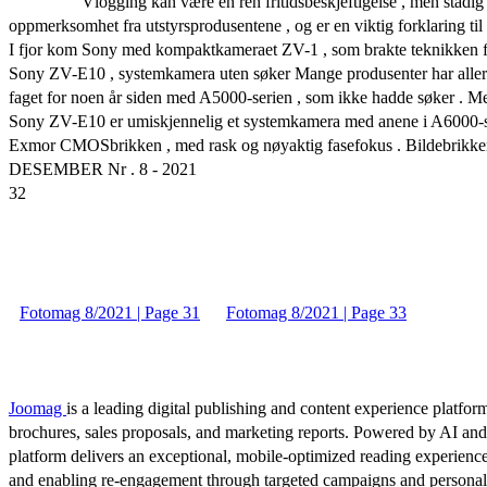
Vlogging kan være en ren fritidsbeskjeftigelse , men stadig f
oppmerksomhet fra utstyrsprodusentene , og er en viktig forklaring til a
I fjor kom Sony med kompaktkameraet ZV-1 , som brakte teknikken fra
Sony ZV-E10 , systemkamera uten søker Mange produsenter har allered
faget for noen år siden med A5000-serien , som ikke hadde søker . Me
Sony ZV-E10 er umiskjennelig et systemkamera med anene i A6000-ser
Exmor CMOSbrikken , med rask og nøyaktig fasefokus . Bildebrikke
DESEMBER Nr . 8 - 2021
32
Fotomag 8/2021 | Page 31
Fotomag 8/2021 | Page 33
Joomag
is a leading digital publishing and content experience platform
brochures, sales proposals, and marketing reports. Powered by AI an
platform delivers an exceptional, mobile-optimized reading experience
and enabling re-engagement through targeted campaigns and persona