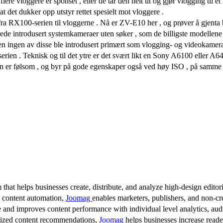
lere vloggere er sponset , eller de tar den helt ut og gjør vlogging til e
t det dukker opp utstyr rettet spesielt mot vloggere .
 RX100-serien til vloggerne . Nå er ZV-E10 her , og prøver å gjenta 
e introdusert systemkameraer uten søker , som de billigste modellene 
n ingen av disse ble introdusert primært som vlogging- og videokamerae
ien . Teknisk og til det ytre er det svært likt en Sony A6100 eller 
n er følsom , og byr på gode egenskaper også ved høy ISO , på samm
 that helps businesses create, distribute, and analyze high-design editori
d content automation,
Joomag
enables marketers, publishers, and non-cre
 and improves content performance with individual level analytics, audi
lized content recommendations,
Joomag
helps businesses increase read