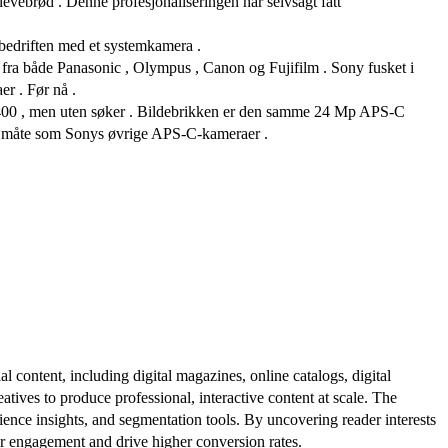
t levebrød . Denne profesjonaliseringen har selvsagt fått
bedriften med et systemkamera .
fra både Panasonic , Olympus , Canon og Fujifilm . Sony fusket i
r . Før nå .
A6400 , men uten søker . Bildebrikken er den samme 24 Mp APS-C
e måte som Sonys øvrige APS-C-kameraer .
al content, including digital magazines, online catalogs, digital
atives to produce professional, interactive content at scale. The
ence insights, and segmentation tools. By uncovering reader interests
er engagement and drive higher conversion rates.