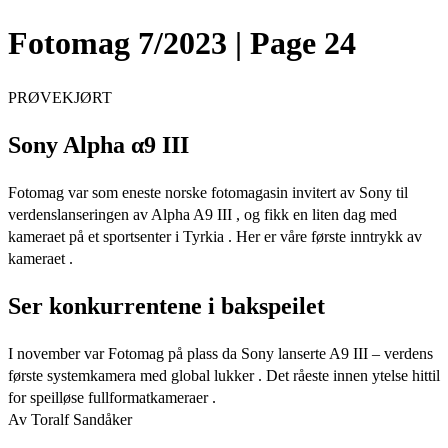
Fotomag 7/2023 | Page 24
PRØVEKJØRT
Sony Alpha α9 III
Fotomag var som eneste norske fotomagasin invitert av Sony til
verdenslanseringen av Alpha A9 III , og fikk en liten dag med
kameraet på et sportsenter i Tyrkia . Her er våre første inntrykk av
kameraet .
Ser konkurrentene i bakspeilet
I november var Fotomag på plass da Sony lanserte A9 III – verdens
første systemkamera med global lukker . Det råeste innen ytelse hittil
for speilløse fullformatkameraer .
Av Toralf Sandåker