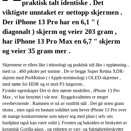
praktisk talt identiske . Det
viktigste unntaket er nettopp skjermen .
Der iPhone 13 Pro har en 6,1 " (
diagonalt ) skjerm og veier 203 gram ,
har iPhone 13 Pro Max en 6,7 " skjerm
og veier 35 gram mer .
Skjermene er ellers like i teknologi og praktisk talt like i oppløsning ,
med ca . 460 piksler per tomme . De er begge Super Retina XDR-
skjerm med ProMotion ( i Apple-terminologi ) OLED-skjermer ,
med støtte for HDR og et stort P3 fargerom .
Fysiske egenskaper Det er den største modellen , iPhone 13 Pro
Max , vi har benyttet i vår test . Byggekvaliteten er meget
overbevisende . Rammen er nå av rustfritt stål . Det gir noen gram
ekstra , men også en bastant soliditet som hever iPhone 13 Pro over
de mange konkurrentene som nøyer seg med plast ( selv om
hardplast også kan være solid ). Fronten og baksiden er beskyttet av
keramisk Gorilla-glass , og enheten er vær- og fuktighetsbeskyttet