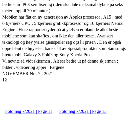
bedre enn IP68-sertifisering ( den skal tåle maksimal dybde på seks
meter i opptil 30 minutter ).
Mobilen har fått en ny generasjon av Apples prosessor , A15 , med
6-kjerners CPU , 5-kjerners grafikkprosessor og 16-kjerners Neural
Engine . Flere rapporter tyder på at ytelsen er blant de aller beste
mobilene som kan skaffes , om ikke den aller beste . Avansert
teknologi og høy ytelse gjenspeiler seg også i prisen . Den er også
oppe blant de høyeste , bare slått av Spesialprodukter som Samsungs
brettemobil Galaxy Z Fold3 og Sony Xperia Pro .
Vi nevnte så vidt skjermen . Alt ser bedre ut på denne skjermen ;
bilder , videoer og apper . Fargene ,
NOVEMBER Nr . 7 - 2021
12
Fotomag 7/2021 | Page 11
Fotomag 7/2021 | Page 13