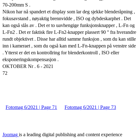
70-200mm S .
Nikon har nå spandert et display som lar deg sjekke blenderåpning ,
fokusavstand , nøyaktig brennvidde , ISO og dybdeskarphet . Det
kan også slås av . Det er to uavhengige funksjonsknapper , L-Fn og
L-Fn2 . Det er faktisk fire L-Fn2-knapper plassert 90 ° fra hverandre
rundt objektivet . Disse har alltid samme funksjon , som du kan stille
inn i kameraet , som du også kan med L-Fn-knappen på venstre side
. Ytterst er det en kontrollring for blenderkontroll , ISO eller
eksponeringskompensasjon .
OKTOBER Nr . 6 - 2021
72
Fotomag 6/2021 | Page 71
Fotomag 6/2021 | Page 73
Joomag
is a leading digital publishing and content experience