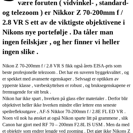
være foruten ( vidvinkel- , standard-
og telezoom ) er Nikkor Z 70-200mm f /
2.8 VR S ett av de viktigste objektivene i
Nikons nye portefølje . Da tåler man
ingen feilskjær , og her finner vi heller
ingen slike .
Nikon Z 70-200mm f / 2.8 VR S fikk også årets EISA-pris som
beste profesjonelle telezoom . Det har en suveren byggekvalitet , og
er spekket med avanserte egenskaper . Selvsagt er optikken av
ypperste klasse , værbeskyttelsen er robust , og bruksegenskapene er
fremragende for sitt bruk .
Nikon har ikke spart , hverken på glass eller materialer . Derfor blir
objektivet heller ikke hverken mindre eller lettere enn seneste
speilrefleksutgave , AF-S Nikkor 70-200mm f / 2.8E FL ED VR .
Noen vil nok ha ønsket at også Nikon sparte litt på grammene , slik
Canon har gjort med RF 70 – 200mm F2.8L IS USM . Men da med
et objektiv som endrer lengde ved zooming . Det gjør ikke Nikons Z