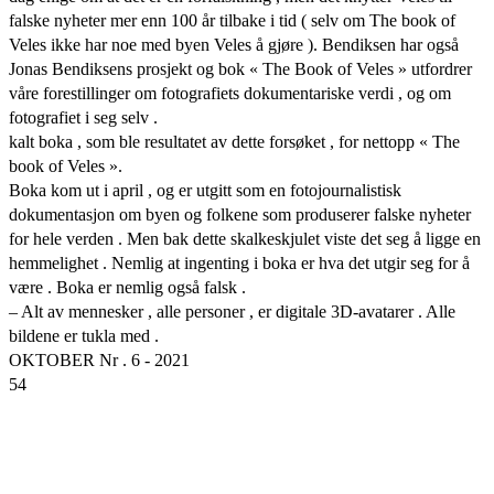
falske nyheter mer enn 100 år tilbake i tid ( selv om The book of
Veles ikke har noe med byen Veles å gjøre ). Bendiksen har også
Jonas Bendiksens prosjekt og bok « The Book of Veles » utfordrer
våre forestillinger om fotografiets dokumentariske verdi , og om
fotografiet i seg selv .
kalt boka , som ble resultatet av dette forsøket , for nettopp « The
book of Veles ».
Boka kom ut i april , og er utgitt som en fotojournalistisk
dokumentasjon om byen og folkene som produserer falske nyheter
for hele verden . Men bak dette skalkeskjulet viste det seg å ligge en
hemmelighet . Nemlig at ingenting i boka er hva det utgir seg for å
være . Boka er nemlig også falsk .
– Alt av mennesker , alle personer , er digitale 3D-avatarer . Alle
bildene er tukla med .
OKTOBER Nr . 6 - 2021
54