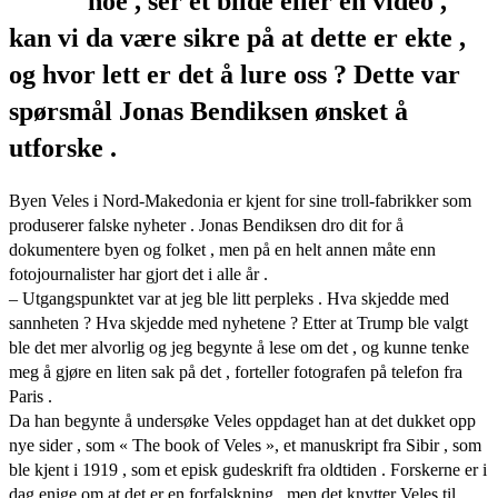
noe , ser et bilde eller en video ,
kan vi da være sikre på at dette er ekte ,
og hvor lett er det å lure oss ? Dette var
spørsmål Jonas Bendiksen ønsket å
utforske .
Byen Veles i Nord-Makedonia er kjent for sine troll-fabrikker som
produserer falske nyheter . Jonas Bendiksen dro dit for å
dokumentere byen og folket , men på en helt annen måte enn
fotojournalister har gjort det i alle år .
– Utgangspunktet var at jeg ble litt perpleks . Hva skjedde med
sannheten ? Hva skjedde med nyhetene ? Etter at Trump ble valgt
ble det mer alvorlig og jeg begynte å lese om det , og kunne tenke
meg å gjøre en liten sak på det , forteller fotografen på telefon fra
Paris .
Da han begynte å undersøke Veles oppdaget han at det dukket opp
nye sider , som « The book of Veles », et manuskript fra Sibir , som
ble kjent i 1919 , som et episk gudeskrift fra oldtiden . Forskerne er i
dag enige om at det er en forfalskning , men det knytter Veles til