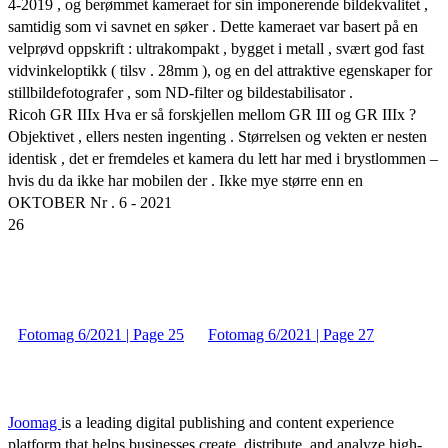
4-2019 , og berømmet kameraet for sin imponerende bildekvalitet ,
samtidig som vi savnet en søker . Dette kameraet var basert på en
velprøvd oppskrift : ultrakompakt , bygget i metall , svært god fast
vidvinkeloptikk ( tilsv . 28mm ), og en del attraktive egenskaper for
stillbildefotografer , som ND-filter og bildestabilisator .
Ricoh GR IIIx Hva er så forskjellen mellom GR III og GR IIIx ?
Objektivet , ellers nesten ingenting . Størrelsen og vekten er nesten
identisk , det er fremdeles et kamera du lett har med i brystlommen –
hvis du da ikke har mobilen der . Ikke mye større enn en
OKTOBER Nr . 6 - 2021
26
Fotomag 6/2021 | Page 25
Fotomag 6/2021 | Page 27
Joomag
is a leading digital publishing and content experience
platform that helps businesses create, distribute, and analyze high-