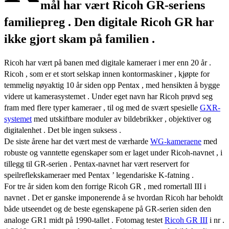
mål har vært Ricoh GR-seriens
familiepreg . Den digitale Ricoh GR har
ikke gjort skam på familien .
Ricoh har vært på banen med digitale kameraer i mer enn 20 år .
Ricoh , som er et stort selskap innen kontormaskiner , kjøpte for
temmelig nøyaktig 10 år siden opp Pentax , med hensikten å bygge
videre ut kamerasystemet . Under eget navn har Ricoh prøvd seg
fram med flere typer kameraer , til og med de svært spesielle
GXR-
systemet
med utskiftbare moduler av bildebrikker , objektiver og
digitalenhet . Det ble ingen suksess .
De siste årene har det vært mest de værharde
WG-kameraene
med
robuste og vanntette egenskaper som er laget under Ricoh-navnet , i
tillegg til GR-serien . Pentax-navnet har vært reservert for
speilreflekskameraer med Pentax ’ legendariske K-fatning .
For tre år siden kom den forrige Ricoh GR , med romertall III i
navnet . Det er ganske imponerende å se hvordan Ricoh har beholdt
både utseendet og de beste egenskapene på GR-serien siden den
analoge GR1 midt på 1990-tallet . Fotomag testet
Ricoh GR III
i nr .