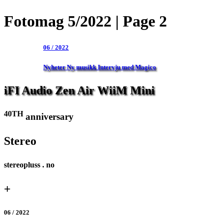
Fotomag 5/2022 | Page 2
06 / 2022
Nyheter
Ny
musikk
Intervju
med
Magico
iFI
Audio
Zen
Air
WiiM
Mini
40TH
anniversary
Stereo
stereopluss . no
+
06 / 2022