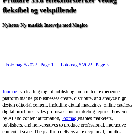
Primare
35.8
effektforsterker
Veldig
fleksibel
og
velspillende
Nyheter
Ny
musikk
Intervju
med
Magico
Fotomag 5/2022 | Page 1
Fotomag 5/2022 | Page 3
Joomag
is a leading digital publishing and content experience
platform that helps businesses create, distribute, and analyze high-
design editorial content, including digital magazines, online catalogs,
digital brochures, sales proposals, and marketing reports. Powered
by AI and content automation,
Joomag
enables marketers,
publishers, and non-creatives to produce professional, interactive
content at scale. The platform delivers an exceptional, mobile-