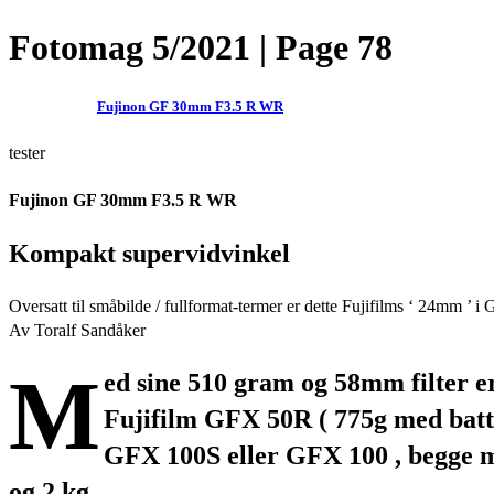
Fotomag 5/2021 | Page 78
Fujinon GF 30mm F3.5 R WR
tester
Fujinon GF 30mm F3.5 R WR
Kompakt supervidvinkel
Oversatt til småbilde / fullformat-termer er dette Fujifilms ‘ 24mm ’ 
Av Toralf Sandåker
M
ed sine 510 gram og 58mm filter e
Fujifilm GFX 50R ( 775g med batter
GFX 100S eller GFX 100 , begge med
og 2 kg .