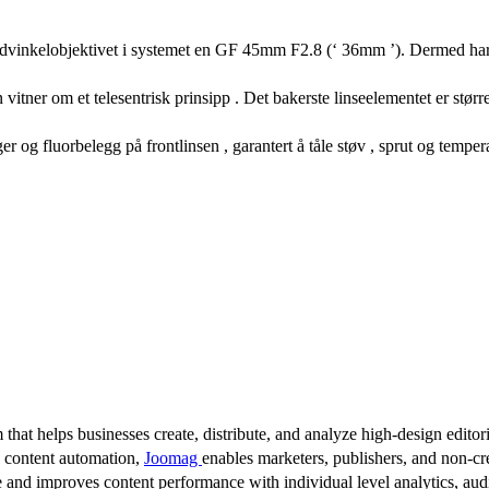
idvinkelobjektivet i systemet en GF 45mm F2.8 (‘ 36mm ’). Dermed har 
ner om et telesentrisk prinsipp . Det bakerste linseelementet er større
 og fluorbelegg på frontlinsen , garantert å tåle støv , sprut og temper
 that helps businesses create, distribute, and analyze high-design editori
d content automation,
Joomag
enables marketers, publishers, and non-cre
 and improves content performance with individual level analytics, audi