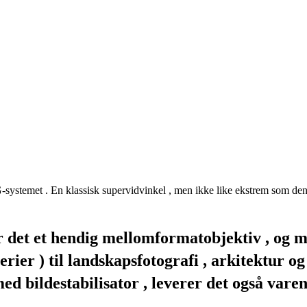
i G-systemet . En klassisk supervidvinkel , men ikke like ekstrem som de
r det et hendig mellomformatobjektiv , og 
ier ) til landskapsfotografi , arkitektur og
 bildestabilisator , leverer det også varene