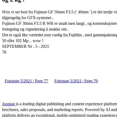
Hvis vi ser bort fra Fujinon GF 50mm F3.5 (‘ 40mm ’) er det tredje v
tilgjengelig for GFX-systemet .
Fujinon GF 30mm F3.5 R WR er smalt men langt , og konstruksjonen vit
fortegning og vignettering å snakke om .
Det er også like værtettet som vanlig fra Fujifilm , med gummipakninger
50 eller 102 Mp .. wow !
SEPTEMBER Nr . 5 - 2021
78
Fotomag 5/2021 | Page 77
Fotomag 5/2021 | Page 79
Joomag
is a leading digital publishing and content experience platform
brochures, sales proposals, and marketing reports. Powered by AI an
platform delivers an exceptional, mobile-optimized reading experience