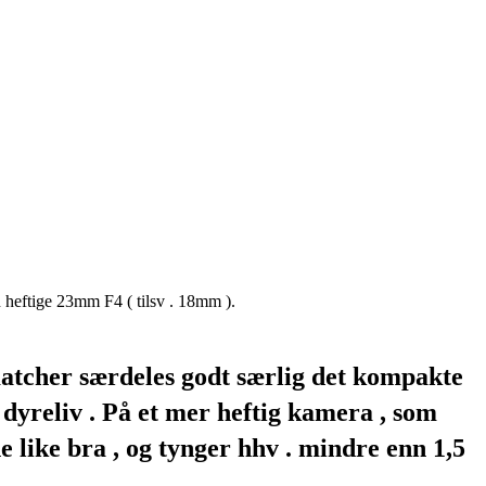
n heftige 23mm F4 ( tilsv . 18mm ).
matcher særdeles godt særlig det kompakte
 dyreliv . På et mer heftig kamera , som
 like bra , og tynger hhv . mindre enn 1,5