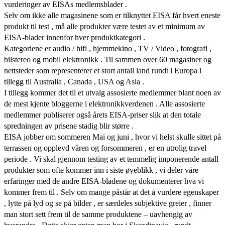
vurderinger av EISAs medlemsblader .
Selv om ikke alle magasinene som er tilknyttet EISA får hvert eneste
produkt til test , må alle produkter være testet av et minimum av
EISA-blader innenfor hver produktkategori .
Kategoriene er audio / hifi , hjemmekino , TV / Video , fotografi ,
bilstereo og mobil elektronikk . Til sammen over 60 magasiner og
nettsteder som representerer et stort antall land rundt i Europa i
tillegg til Australia , Canada , USA og Asia .
I tillegg kommer det til et utvalg assosierte medlemmer blant noen av
de mest kjente bloggerne i elektronikkverdenen . Alle assosierte
medlemmer publiserer også årets EISA-priser slik at den totale
spredningen av prisene stadig blir større .
EISA jobber om sommeren Mai og juni , hvor vi helst skulle sittet på
terrassen og opplevd våren og forsommeren , er en utrolig travel
periode . Vi skal gjennom testing av et temmelig imponerende antall
produkter som ofte kommer inn i siste øyeblikk , vi deler våre
erfaringer med de andre EISA-bladene og dokumenterer hva vi
kommer frem til . Selv om mange påstår at det å vurdere egenskaper
, lytte på lyd og se på bilder , er særdeles subjektive greier , finner
man stort sett frem til de samme produktene – uavhengig av