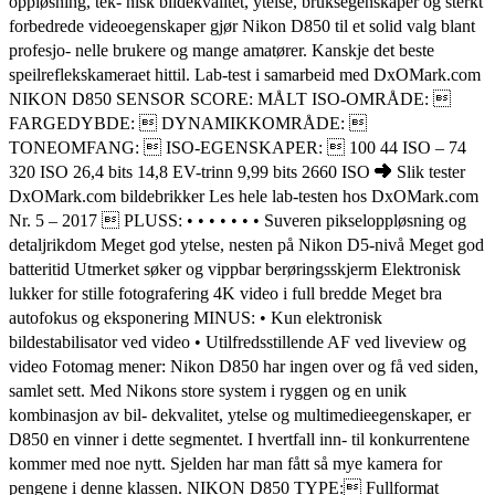
oppløsning, tek- nisk bildekvalitet, ytelse, bruksegenskaper og sterkt
forbedrede videoegenskaper gjør Nikon D850 til et solid valg blant
profesjo- nelle brukere og mange amatører. Kanskje det beste
speilreflekskameraet hittil. Lab-test i samarbeid med DxOMark.com
NIKON D850 SENSOR SCORE: MÅLT ISO-OMRÅDE: 
FARGEDYBDE:  DYNAMIKKOMRÅDE: 
TONEOMFANG:  ISO-EGENSKAPER:  100 44 ISO – 74
320 ISO 26,4 bits 14,8 EV-trinn 9,99 bits 2660 ISO ➜ Slik tester
DxOMark.com bildebrikker Les hele lab-testen hos DxOMark.com
Nr. 5 – 2017  PLUSS: • • • • • • • Suveren pikseloppløsning og
detaljrikdom Meget god ytelse, nesten på Nikon D5-nivå Meget god
batteritid Utmerket søker og vippbar berøringsskjerm Elektronisk
lukker for stille fotografering 4K video i full bredde Meget bra
autofokus og eksponering MINUS: • Kun elektronisk
bildestabilisator ved video • Utilfredsstillende AF ved liveview og
video Fotomag mener: Nikon D850 har ingen over og få ved siden,
samlet sett. Med Nikons store system i ryggen og en unik
kombinasjon av bil- dekvalitet, ytelse og multimedieegenskaper, er
D850 en vinner i dette segmentet. I hvertfall inn- til konkurrentene
kommer med noe nytt. Sjelden har man fått så mye kamera for
pengene i denne klassen. NIKON D850 TYPE: Fullformat