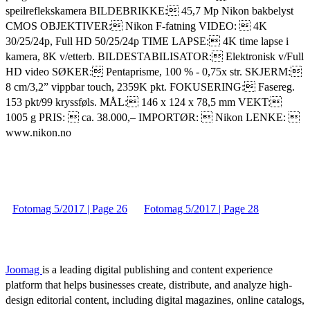
speilreflekskamera BILDEBRIKKE: 45,7 Mp Nikon bakbelyst
CMOS OBJEKTIVER: Nikon F-fatning VIDEO:  4K
30/25/24p, Full HD 50/25/24p TIME LAPSE: 4K time lapse i
kamera, 8K v/etterb. BILDESTABILISATOR: Elektronisk v/Full
HD video SØKER: Pentaprisme, 100 % - 0,75x str. SKJERM:
8 cm/3,2” vippbar touch, 2359K pkt. FOKUSERING: Fasereg.
153 pkt/99 kryssføls. MÅL: 146 x 124 x 78,5 mm VEKT:
1005 g PRIS:  ca. 38.000,– IMPORTØR:  Nikon LENKE: 
www.nikon.no
Fotomag 5/2017 | Page 26
Fotomag 5/2017 | Page 28
Joomag
is a leading digital publishing and content experience
platform that helps businesses create, distribute, and analyze high-
design editorial content, including digital magazines, online catalogs,