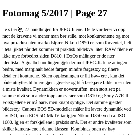
Fotomag 5/2017 | Page 27
t e s t er  27 handlingen fra JPEG-filene. Dette vurderer vi opp
mot de kravene vi mener man bør stille, mot konkurrentene og mot
hva pro- dusenten markedsfører. Nikon D850 er, som forventet, helt
i tets- jiktet når det kommer til praktisk bildekva- litet. RAW-filene er
ikke mye forbedret siden D810, i DxOs målinger er de nær
identiske. Signalbehandlingen gjør derimot JPEG-fi- lene aningen
bedre, med marginalt bedre farger, mindre fargestøy og finere
detaljer i konturene. Siden oppløsningen er litt høy- ere , kan det
både utnyttes til finere gjen- givelse og til å beskjære bildet mer uten
å miste kvalitet. Dynamikken er uovertruffen, men stort sett på
samme nivå som andre toppkame- raer som D810 og Sony A7R II.
Forskjellene er målbare, men knapt synlige. Det samme gjelder
bildestøy. Canons EOS 5D-modeller måler litt lavere dynamikk ved
lav ISO, men EOS 5D Mk IV tar igjen Nikon D850 ved ca. ISO
1600. Igjen er forskjellene i praksis små. Det er andre kvaliteter som
skiller kamera- ene i denne klassen. Kombinasjonen av høy