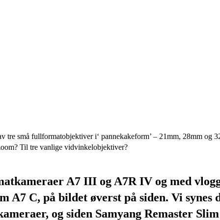
ett av tre små fullformatobjektiver i‘ pannekakeform’ – 21mm, 28mm o
 zoom? Til tre vanlige vidvinkelobjektiver?
formatkameraer A7 III og A7R IV og med vlo
 A7 C, på bildet øverst på siden. Vi synes 
ameraer, og siden Samyang Remaster Slim er 