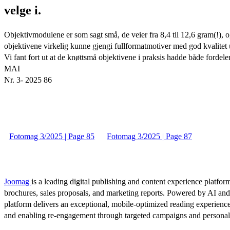
velge i.
Objektivmodulene er som sagt små, de veier fra 8,4 til 12,6 gram(!), 
objektivene virkelig kunne gjengi fullformatmotiver med god kvalitet u
Vi fant fort ut at de knøttsmå objektivene i praksis hadde både fordeler
MAI
Nr. 3- 2025 86
Fotomag 3/2025 | Page 85
Fotomag 3/2025 | Page 87
Joomag
is a leading digital publishing and content experience platform
brochures, sales proposals, and marketing reports. Powered by AI an
platform delivers an exceptional, mobile-optimized reading experience
and enabling re-engagement through targeted campaigns and persona