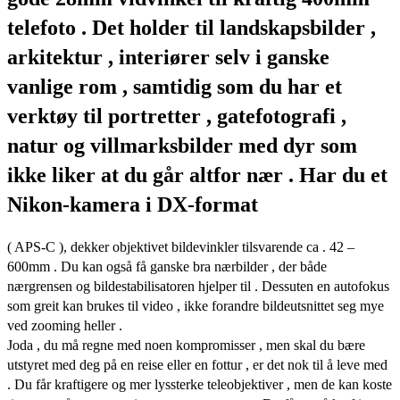
telefoto . Det holder til landskapsbilder ,
arkitektur , interiører selv i ganske
vanlige rom , samtidig som du har et
verktøy til portretter , gatefotografi ,
natur og villmarksbilder med dyr som
ikke liker at du går altfor nær . Har du et
Nikon-kamera i DX-format
( APS-C ), dekker objektivet bildevinkler tilsvarende ca . 42 –
600mm . Du kan også få ganske bra nærbilder , der både
nærgrensen og bildestabilisatoren hjelper til . Dessuten en autofokus
som greit kan brukes til video , ikke forandre bildeutsnittet seg mye
ved zooming heller .
Joda , du må regne med noen kompromisser , men skal du bære
utstyret med deg på en reise eller en fottur , er det nok til å leve med
. Du får kraftigere og mer lyssterke teleobjektiver , men de kan koste