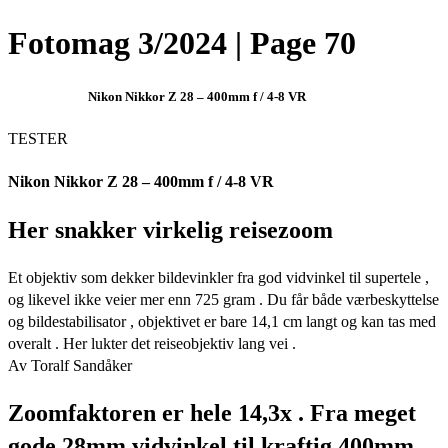
Fotomag 3/2024 | Page 70
Nikon Nikkor Z 28 – 400mm f / 4-8 VR
TESTER
Nikon Nikkor Z 28 – 400mm f / 4-8 VR
Her snakker virkelig reisezoom
Et objektiv som dekker bildevinkler fra god vidvinkel til supertele ,
og likevel ikke veier mer enn 725 gram . Du får både værbeskyttelse
og bildestabilisator , objektivet er bare 14,1 cm langt og kan tas med
overalt . Her lukter det reiseobjektiv lang vei .
Av Toralf Sandåker
Zoomfaktoren er hele 14,3x . Fra meget
gode 28mm vidvinkel til kraftig 400mm