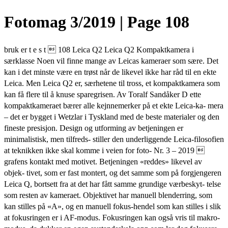
Fotomag 3/2019 | Page 108
bruk er t e s t  108 Leica Q2 Leica Q2 Kompaktkamera i
særklasse Noen vil finne mange av Leicas kameraer som sære. Det
kan i det minste være en trøst når de likevel ikke har råd til en ekte
Leica. Men Leica Q2 er, særhetene til tross, et kompaktkamera som
kan få flere til å knuse sparegrisen. Av Toralf Sandåker D ette
kompaktkameraet bærer alle kejnnemerker på et ekte Leica-ka- mera
– det er bygget i Wetzlar i Tyskland med de beste materialer og den
fineste presisjon. Design og utforming av betjeningen er
minimalistisk, men tilfreds- stiller den underliggende Leica-filosofien
at teknikken ikke skal komme i veien for foto- Nr. 3 – 2019 
grafens kontakt med motivet. Betjeningen «reddes» likevel av
objek- tivet, som er fast montert, og det samme som på forgjengeren
Leica Q, bortsett fra at det har fått samme grundige værbeskyt- telse
som resten av kameraet. Objektivet har manuell blenderring, som
kan stilles på «A», og en manuell fokus-hendel som kan stilles i slik
at fokusringen er i AF-modus. Fokusringen kan også vris til makro-