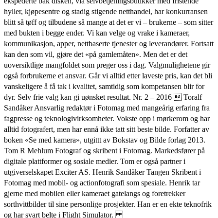
ekspederte bak disken, via selvbetjeningsbutikker med fristende
hyller, kjøpesentre og stadig stigende netthandel, har konkurransen
blitt så tøff og tilbudene så mange at det er vi – brukerne – som sitter
med bukten i begge ender. Vi kan velge og vrake i kameraer,
kommunikasjon, apper, nettbaserte tjenester og leverandører. Fortsatt
kan den som vil, gjøre det «på gamlemåten». Men det er det
uoversiktlige mangfoldet som preger oss i dag. Valgmulighetene gir
også forbrukerne et ansvar. Går vi alltid etter laveste pris, kan det bli
vanskeligere å få tak i kvalitet, samtidig som kompetansen blir for
dyr. Selv frie valg kan gi uønsket resultat. Nr. 2 – 2016  Toralf
Sandåker Ansvarlig redaktør i Fotomag med mangeårig erfaring fra
fagpresse og teknologivirksomheter. Vokste opp i mørkerom og har
alltid fotografert, men har ennå ikke tatt sitt beste bilde. Forfatter av
boken «Se med kamera», utgittt av Bokstav og Bilde forlag 2013.
Tom R Mehlum Fotograf og skribent i Fotomag. Markedsfører på
digitale plattformer og sosiale medier. Tom er også partner i
utgiverselskapet Exciter AS. Henrik Sandåker Tangen Skribent i
Fotomag med mobil- og actionfotografi som spesiale. Henrik tar
gjerne med mobilen eller kameraet gatelangs og foretrekker
sorthvittbilder til sine personlige prosjekter. Han er en ekte teknofrik
og har svart belte i Flight Simulator.