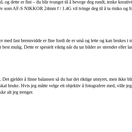
, og dette er fint – du blir tvunget til å bevege deg rundt, tenke krea
ktiv som AF-S NIKKOR 24mm f / 1.4G vil tvinge deg til å ta risiko og fo
ver med fast brennvidde er fine fordi de er små og lette og kan brukes i 
 best mulig. Dette er spesielt viktig når du tar bilder av strender eller l
et gjelder å finne balansen så du har det riktige utstyret, men ikke bli
 skal bruke. Hvis jeg måtte velge ett objektiv å fotografere med, ville 
ke alt jeg trenger.