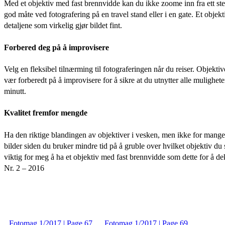
Med et objektiv med fast brennvidde kan du ikke zoome inn fra ett sted
god måte ved fotografering på en travel stand eller i en gate. Et obje
detaljene som virkelig gjør bildet fint.
Forbered deg på å improvisere
Velg en fleksibel tilnærming til fotograferingen når du reiser. Objekti
vær forberedt på å improvisere for å sikre at du utnytter alle muligheter
minutt.
Kvalitet fremfor mengde
Ha den riktige blandingen av objektiver i vesken, men ikke for mange. D
bilder siden du bruker mindre tid på å gruble over hvilket objektiv du
viktig for meg å ha et objektiv med fast brennvidde som dette for å dek
Nr. 2 – 2016
Fotomag 1/2017 | Page 67
Fotomag 1/2017 | Page 69