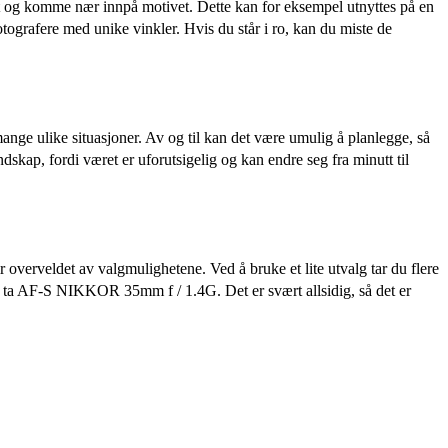
tivt og komme nær innpå motivet. Dette kan for eksempel utnyttes på en
tografere med unike vinkler. Hvis du står i ro, kan du miste de
mange ulike situasjoner. Av og til kan det være umulig å planlegge, så
andskap, fordi været er uforutsigelig og kan endre seg fra minutt til
r overveldet av valgmulighetene. Ved å bruke et lite utvalg tar du flere
jeg ta AF-S NIKKOR 35mm f / 1.4G. Det er svært allsidig, så det er