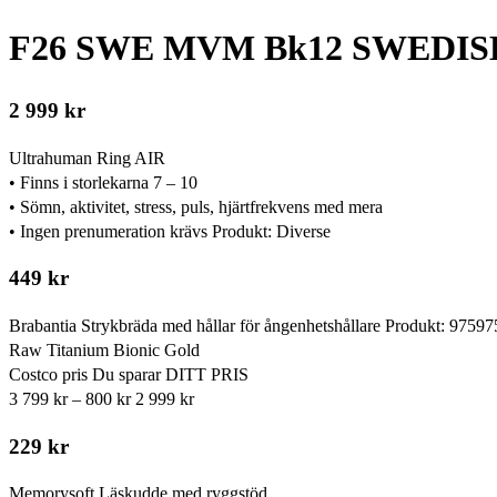
F26 SWE MVM Bk12 SWEDISH 
2 999 kr
Ultrahuman Ring AIR
• Finns i storlekarna 7 – 10
• Sömn, aktivitet, stress, puls, hjärtfrekvens med mera
• Ingen prenumeration krävs Produkt: Diverse
449 kr
Brabantia Strykbräda med hållar för ångenhetshållare Produkt: 97597
Raw Titanium Bionic Gold
Costco pris Du sparar DITT PRIS
3 799 kr – 800 kr 2 999 kr
229 kr
Memorysoft Läskudde med ryggstöd