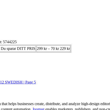
t: 5744225
s Du sparar DITT PRIS
299 kr – 70 kr 229 kr
2 SWEDISH | Page 5
 that helps businesses create, distribute, and analyze high-design editori
d content automation,
Joomag
enables marketers, publishers, and non-cre