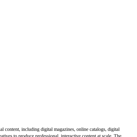
al content, including digital magazines, online catalogs, digital
atives to produce professional, interactive content at scale. The