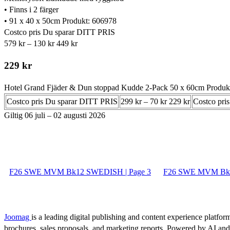
• Finns i 2 färger
• 91 x 40 x 50cm Produkt: 606978
Costco pris Du sparar DITT PRIS
579 kr – 130 kr 449 kr
229 kr
Hotel Grand Fjäder & Dun stoppad Kudde 2-Pack 50 x 60cm Produk
Costco pris Du sparar DITT PRIS
299 kr – 70 kr 229 kr
Costco pri
Giltig 06 juli – 02 augusti 2026
F26 SWE MVM Bk12 SWEDISH | Page 3
F26 SWE MVM Bk1
Joomag
is a leading digital publishing and content experience platform
brochures, sales proposals, and marketing reports. Powered by AI an