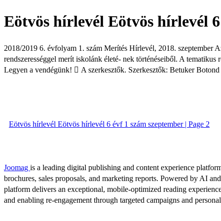
Eötvös hírlevél Eötvös hírlevél 
2018/2019 6. évfolyam 1. szám Merítés Hírlevél, 2018. szeptember 
rendszerességgel merít iskolánk életé- nek történéseiből. A tematikus 
Legyen a vendégünk!  A szerkesztők. Szerkesztők: Betuker Botond C
Eötvös hírlevél Eötvös hírlevél 6 évf 1 szám szeptember | Page 2
Joomag
is a leading digital publishing and content experience platform
brochures, sales proposals, and marketing reports. Powered by AI an
platform delivers an exceptional, mobile-optimized reading experience
and enabling re-engagement through targeted campaigns and persona