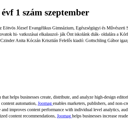
6 évf 1 szám szeptember
Az Eötvös József Evangélikus Gimnázium, Egészségügyi és Művészeti 
rovatok hi- vatkozásai elkalauzol- ják Önt iskolánk diák- oldalára a Kór
zinder Anita Kóczán Krisztián Felelős kiadó: Gottschling Gábor igazg
 that helps businesses create, distribute, and analyze high-design editori
d content automation,
Joomag
enables marketers, publishers, and non-cre
 and improves content performance with individual level analytics, audi
lized content recommendations,
Joomag
helps businesses increase read