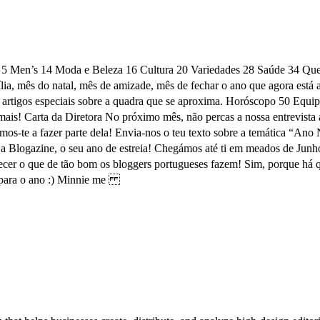
e 5 Men’s 14 Moda e Beleza 16 Cultura 20 Variedades 28 Saúde 34 Quer
ia, mês do natal, mês de amizade, mês de fechar o ano que agora está
guns artigos especiais sobre a quadra que se aproxima. Horóscopo 
 mais! Carta da Diretora No próximo mês, não percas a nossa entrevista
-te a fazer parte dela! Envia-nos o teu texto sobre a temática “Ano
 Blogazine, o seu ano de estreia! Chegámos até ti em meados de Junho 
hecer o que de tão bom os bloggers portugueses fazem! Sim, porque há qu
é para o ano :) Minnie me