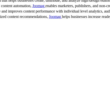
 that helps businesses create, distribute, and analyze high-design editori
d content automation,
Joomag
enables marketers, publishers, and non-cre
 and improves content performance with individual level analytics, audi
lized content recommendations,
Joomag
helps businesses increase read