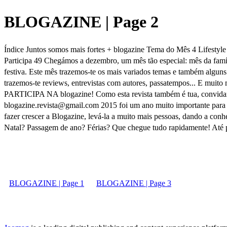
BLOGAZINE | Page 2
Índice Juntos somos mais fortes + blogazine Tema do Mês 4 Lifestyl
Participa 49 Chegámos a dezembro, um mês tão especial: mês da famíl
festiva. Este mês trazemos-te os mais variados temas e também al
trazemos-te reviews, entrevistas com autores, passatempos... E muito
PARTICIPA NA blogazine! Como esta revista também é tua, convidamos
blogazine.revista@gmail.com 2015 foi um ano muito importante para a
fazer crescer a Blogazine, levá-la a muito mais pessoas, dando a con
Natal? Passagem de ano? Férias? Que chegue tudo rapidamente! At
BLOGAZINE | Page 1
BLOGAZINE | Page 3