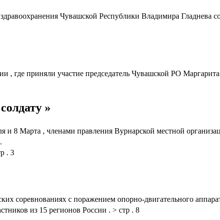
а здравоохранения Чувашской Республики Владимира Гладнева с
, где приняли участие председатель Чувашской РО Маргарита 
солдату »
 и 8 Марта , членами правления Вурнарской местной организац
.
 . 3
ких соревнованиях с поражением опорно-двигательного аппара
тников из 15 регионов России . > стр . 8