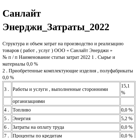
Санлайт
Энерджи_Затраты_2022
Структура и объем затрат на производство и реализацию
товаров ( работ , услуг ) ООО « Санлайт Энерджи »
№ п / п Наименование статьи затрат 2022 1 . Сырье и
материалы 0,0 %
2 . Приобретенные комплектующие изделия , полуфабрикаты
0,0 %
15,1
3 .
Работы и услуги , выполненные сторонними
%
организациями
4 .
Топливо
0,0 %
5 .
Энергия
5,2 %
6 .
Затраты на оплату труда
0,0 %
7 .
Проценты по кредитам
0,0 %