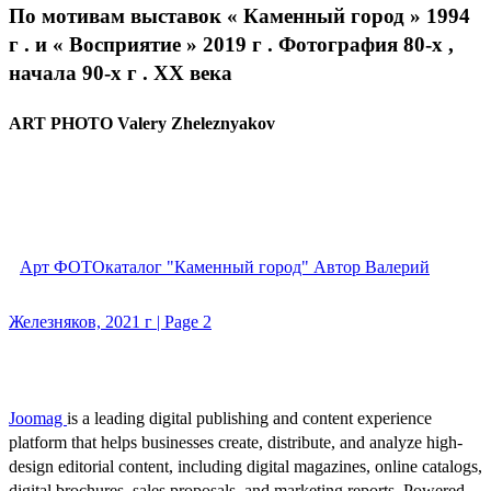
По мотивам выставок « Каменный город » 1994
г . и « Восприятие » 2019 г . Фотография 80-х ,
начала 90-х г . XX века
ART PHOTO Valery Zheleznyakov
Арт ФОТОкаталог "Каменный город" Автор Валерий
Железняков, 2021 г | Page 2
Joomag
is a leading digital publishing and content experience
platform that helps businesses create, distribute, and analyze high-
design editorial content, including digital magazines, online catalogs,
digital brochures, sales proposals, and marketing reports. Powered