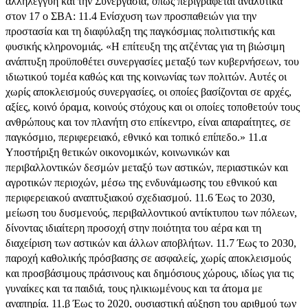
αλληλεγγύη και την Συνεργασία, όπως περιγράφεται αναλυτικά
στον 17 ο ΣΒΑ: 11.4 Ενίσχυση των προσπαθειών για την
προστασία και τη διαφύλαξη της παγκόσμιας πολιτιστικής και
φυσικής κληρονομιάς. «Η επίτευξη της ατζέντας για τη βιώσιμη
ανάπτυξη προϋποθέτει συνεργασίες μεταξύ των κυβερνήσεων, του
ιδιωτικού τομέα καθώς και της κοινωνίας των πολιτών. Αυτές οι
χωρίς αποκλεισμούς συνεργασίες, οι οποίες βασίζονται σε αρχές,
αξίες, κοινό όραμα, κοινούς στόχους και οι οποίες τοποθετούν τους
ανθρώπους και τον πλανήτη στο επίκεντρο, είναι απαραίτητες, σε
παγκόσμιο, περιφερειακό, εθνικό και τοπικό επίπεδο.» 11.α
Υποστήριξη θετικών οικονομικών, κοινωνικών και
περιβαλλοντικών δεσμών μεταξύ των αστικών, περιαστικών και
αγροτικών περιοχών, μέσω της ενδυνάμωσης του εθνικού και
περιφερειακού αναπτυξιακού σχεδιασμού. 11.6 Έως το 2030,
μείωση του δυσμενούς, περιβαλλοντικού αντίκτυπου των πόλεων,
δίνοντας ιδιαίτερη προσοχή στην ποιότητα του αέρα και τη
διαχείριση των αστικών και άλλων αποβλήτων. 11.7 Έως το 2030,
παροχή καθολικής πρόσβασης σε ασφαλείς, χωρίς αποκλεισμούς
και προσβάσιμους πράσινους και δημόσιους χώρους, ιδίως για τις
γυναίκες και τα παιδιά, τους ηλικιωμένους και τα άτομα με
αναπηρία. 11.β Έως το 2020, ουσιαστική αύξηση του αριθμού των