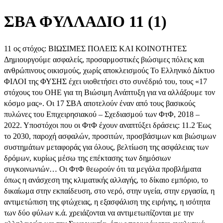
ΣΒΑ ΦΥΛΛΑΔΙΟ 11 (1)
11 ος στόχος: ΒΙΩΣΙΜΕΣ ΠΟΛΕΙΣ ΚΑΙ ΚΟΙΝΟΤΗΤΕΣ
Δημιουργούμε ασφαλείς, προσαρμοστικές βιώσιμες πόλεις και
ανθρώπινους οικισμούς, χωρίς αποκλεισμούς Το Ελληνικό Δίκτυο
ΦΙΛΟΙ της ΦΥΣΗΣ έχει υιοθετήσει στο συνέδριό του, τους «17
στόχους του ΟΗΕ για τη Βιώσιμη Ανάπτυξη για να αλλάξουμε τον
κόσμο μας». Οι 17 ΣΒΑ αποτελούν έναν από τους βασικούς
πυλώνες του Επιχειρησιακού – Σχεδιασμού των ΦτΦ, 2018 –
2022. Υποστόχοι που οι ΦτΦ έχουν αναπτύξει δράσεις: 11.2 Έως
το 2030, παροχή ασφαλών, προσιτών, προσβάσιμων και βιώσιμων
συστημάτων μεταφοράς για όλους, βελτίωση της ασφάλειας των
δρόμων, κυρίως μέσω της επέκτασης των δημόσιων
συγκοινωνιών… Οι ΦτΦ θεωρούν ότι τα μεγάλα προβλήματα
όπως η ανάσχεση της κλιματικής αλλαγής, το δίκαιο εμπόριο, το
δικαίωμα στην εκπαίδευση, στο νερό, στην υγεία, στην εργασία, η
αντιμετώπιση της φτώχειας, η εξασφάλιση της ειρήνης, η ισότητα
των δύο φύλων κ.ά. χρειάζονται να αντιμετωπίζονται με την