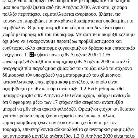
ςε κζςθ να υποςτθρίξει τθν απαραίτθτθ μεταρρφκμιςθ του κόςμου
μασ που προβλζπεται από τθν Ατηζντα 2030. Αντίκετα, ςε πάρα
πολλζσ περιπτϊςεισ, εκμεταλλεφεται ανκρϊπουσ, βλάπτει τισ
κοινωνίεσ, παραβιάηει τα ανκρϊπινα δικαιϊματα και υποβακμίηει το
περιβάλλον. Θ μεταρρφκμιςθ του κόςμου μασ δεν είναι εφικτι
χωρίσ μεταρρφκμιςθ του τουριςμοφ. Με αυτι τθ διακιρυξθ κζλουμε
όχι μόνο να ενκαρρφνουμε περαιτζρω προβλθματιςμοφσ και
ςυηθτιςεισ, αλλά απαιτοφμε ςυγκεκριμζνεσ δράςεισ και επιτακτικζσ
ενζργειεσ. 1. ΢κζψεισ πάνω ςτθν Ατηζντα 2030 1.1 Θ
ςυγκεκριμζνθ ζνταξθ του τουριςμοφ ςτθν Ατηζντα 2030 αποτελεί
αναγνϊριςθ τθσ παγκόςμιασ ςθμαςίασ του τομζα, αλλά ταυτόχρονα
δθμιουργεί τθν υποχρζωςθ για μεταρρφκμιςθ του ςθμερινοφ,
καταναλωτικοφ, επιχειρθματικοφ μοντζλου, το οποίο είναι
αςυμβίβαςτο με τθν αειφόρο ανάπτυξθ. 1.2 Ενϊ θ ρθτορικι τθσ
μεταρρφκμιςθσ ςτθν Ατηζντα 2030 είναι ιςχυρι, υπάρχει ανθςυχία
ότι θ εφαρμογι μζςω των 17 ςτόχων τθσ αειφόρου ανάπτυξθσ
μπορεί να μθν είναι αρκετά φιλόδοξθ. Οριςμζνοι ςτόχοι και δείκτεσ
για τθν πρόοδο παραμζνουν αςαφείσ ι ανεπαρκείσ, άλλοι,
ςυμπεριλαμβανομζνων των δεικτϊν που ςχετίηονται με τον
τουριςμό, επικεντρϊνονται αδικαιολόγθτα ςε ανεπαρκϊσ ρυκμιςμζνο
και αντιφατικό μοντζλο ανάπτυξθσ. 1.3 Θ Ατηζντα 2030 είναι πολφ