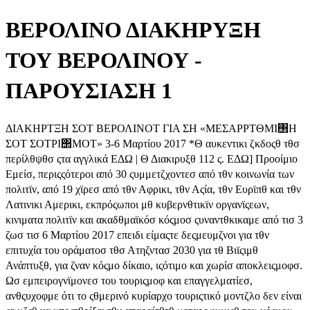
ΒΕΡΟΛΙΝΟ ΔΙΑΚΗΡΥΞΗ
ΤΟΥ ΒΕΡΟΛΙΝΟΥ -
ΠΑΡΟΥΣΙΑΣΗ 1
ΔΙΑΚΗΡΤΞΗ ΣΟΤ ΒΕΡΟΛΙΝΟΤ ΓΙΑ ΣΗ «ΜΕΣΑΡΡΤΘΜΙ΢Η
ΣΟΤ ΣΟΤΡΙ΢ΜΟΤ» 3-6 Μαρτίου 2017 *Θ αυκεντικι ζκδοςθ τθσ
περίλθψθσ ςτα αγγλικά ΕΔΩ | Θ Διακιρυξθ 112 ς. ΕΔΩ] Προοίμιο
Εμείσ, περιςςότεροι από 30 ςυμμετζχοντεσ από τθν κοινωνία των
πολιτϊν, από 19 χϊρεσ από τθν Αφρικι, τθν Αςία, τθν Ευρϊπθ και τθν
Λατινικι Αμερικι, εκπρόςωποι μθ κυβερνθτικϊν οργανϊςεων,
κινιματα πολιτϊν και ακαδθμαϊκόσ κόςμοσ ςυναντθκικαμε από τισ 3
ζωσ τισ 6 Μαρτίου 2017 επειδι είμαςτε δεςμευμζνοι για τθν
επιτυχία του οράματοσ τθσ Ατηζντασ 2030 για τθ Βιϊςιμθ
Ανάπτυξθ, για ζναν κόςμο δίκαιο, ιςότιμο και χωρίσ αποκλειςμοφσ.
Ωσ εμπειρογνϊμονεσ του τουριςμοφ και επαγγελματίεσ,
ανθςυχοφμε ότι το ςθμερινό κυρίαρχο τουριςτικό μοντζλο δεν είναι